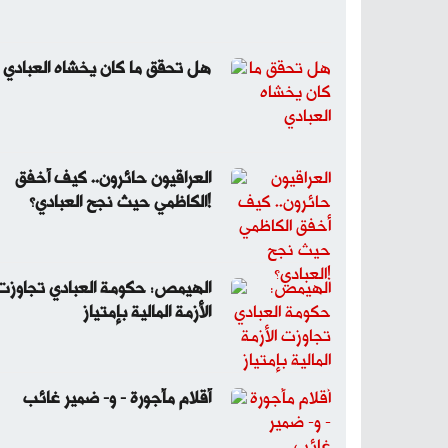
هل تحقق ما كان يخشاه العبادي
العراقيون حائرون.. كيف أخفق
الكاظمي حيث نجح العبادي؟!
الهيمص: حكومة العبادي تجاوزت
الأزمة المالية بإمتياز
أقلام مأجورة - و- ضمير غائب