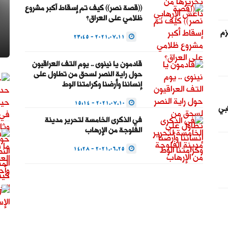
((قصة نصر)) كيف تم إسقاط أكبر مشروع
ظلامي على العراق؟
زم
2021.07.11 - 23:45
قادمون يا نينوى .. يوم التف العراقيون
حول راية النصر لسحق من تطاول على
إنساننا وأرضنا وكرامتنا الوط
2021.07.10 - 15:14
ابي
في الذكرى الخامسة لتحرير مدينة
الفلوجة من الإرهاب
2021.06.25 - 14:28