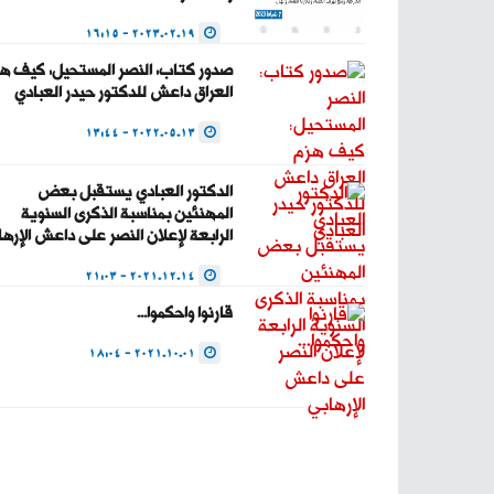
2023.02.19 - 16:15
صدور كتاب: النصر المستحيل: كيف ه
العراق داعش للدكتور حيدر العبادي
2022.05.13 - 13:44
الدكتور العبادي يستقبل بعض
المهنئين بمناسبة الذكرى السنوية
الرابعة لإعلان النصر على داعش الإره
2021.12.14 - 21:03
قارنوا واحكموا...
2021.10.01 - 18:04