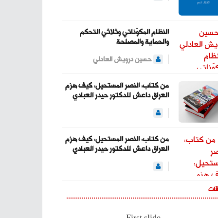
التجربة الديمقراطية
والتداول السلمي
للسلطة والحفاظ
النظام المكوّناتي وثلاثي التحكم
على…
والحماية والمصلحة
— Haider Al-Abadi
حسين درويش العادلي
حيدر العبادي
(@HaiderAlAbadi)
من كتاب: النصر المستحيل: كيف هزم
العراق داعش للدكتور حيدر العبادي
January 23, 2026
من كتاب: النصر المستحيل: كيف هزم
العراق داعش للدكتور حيدر العبادي
قات