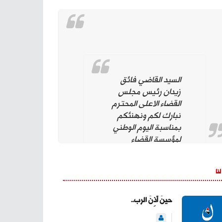
السيد القاضي فائق
زيدان رئيس مجلس
القضاء الاعلى المحترم
نبارك لكم ونهنئكم
بمناسبة اليوم الوطني
لمؤسسة القضاء
الموقرة وهي تحت
قيادتكم. ونؤيد وندعم
لنا
استمراركم على نهج
استقلال مؤسسة
القضاء لتحقيق العدالة
حينَ أذِنَ الرب..
بين المواطنين وحماية