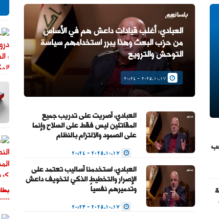
العبادي: أغلب قيادات داعش هم في الأساس
من حزب البعث وهذا يبرر استخدامهم سياسة
التوحش والترويع
2025.10.17 - 20:24
العبادي: أصريت على تدريب جميع
المقاتلين ليس فقط على السلاح وإنما
على الصمود والالتزام بالنظام
جب
2025.10.17 - 20:24
العبادي: استخدمنا أساليب تعتمد على
الإصرار والتخطيط الذكي لتخويف داعش
وتدميرهم نفسياً
ة
بطا
2025.10.17 - 20:23