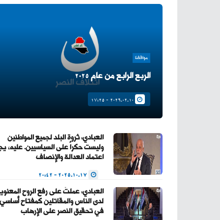
مواقفنا
الربع الرابع من عام 2025
2026.02.10 - 17:25
العبادي: ثروة البلد لجميع المواطنين
وليست حكراً على السياسيين. عليه، ي
اعتماد العدالة والإنصاف
2025.10.17 - 20:42
العبادي: عملتُ على رفع الروح المعنوي
لدى الناس والمقاتلين كمفتاح أساسي
في تحقيق النصر على الإرهاب