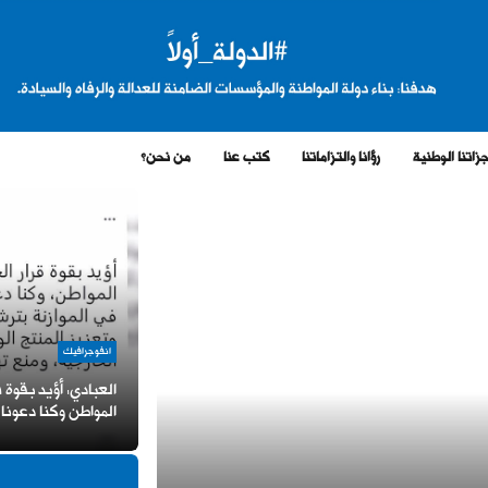
زاتنا الوطنية
رؤانا والتزاماتنا
كتب عنا
من نحن؟
انفوجرافيك
العبادي: أؤيد بقوة
المواطن وكنا دعونا