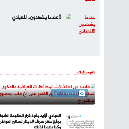
عندما يشهدون.. للعبادي!!
جانب من احتفالات المحافظات العراقية
بالذكرى السنوية السادسة لتحقيق النصر على
انفوجرافيك
الإرهاب بحضور الدكتور ح
2023.12.17 - 18:10
العبادي: أؤيد بقوة قرار الحكومة الشجا
برفع سعر صرف الدينار لصالح المواطن
وكنا دعونا لذلك