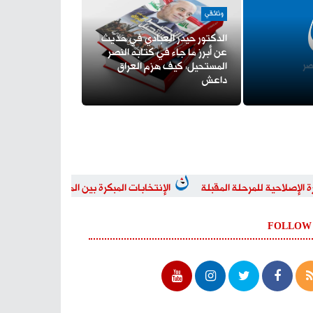
وثائقي
الدكتور حيدر العبادي في حديث
عن أبرز ما جاء في كتابه النصر
 العبادي يستقبل وفد الحزب الديمقراطي
المستحيل: كيف هزم العراق
داعش
ية للمرحلة المقبلة
الإنتخابات المبكرة بين المصداقية والمزايدات
FOLLOW