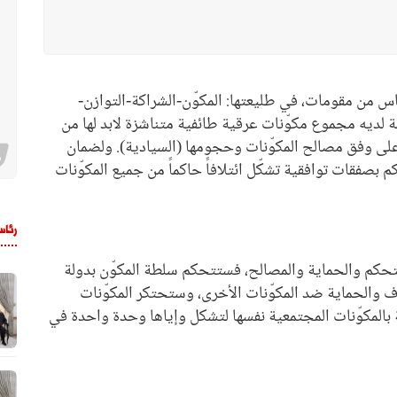
ساس من مقومات، في طليعتها: المكوّن-الشراكة-التوازن-
لة لديه مجموع مكوّنات عرقية طائفية متناشزة لابد لها من
على وفق مصالح المكوّنات وحجومها (السيادية). ولضمان
 بصفقات توافقية تشكّل ائتلافاً حاكماً من جميع المكوّنات
رئاس
: التحكم والحماية والمصالح، فستتحكم سلطة المكوّن بدولة
اف والحماية ضد المكوّنات الأخرى، وستحتكر المكوّنات
بالمكوّنات المجتمعية نفسها لتشكل وإياها وحدة واحدة في