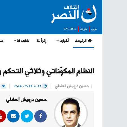
عربي
كوردى
ENGLISH
الرئيسة
أخبارنا
إقرأ لنا
شاهد لنا
منج
النظام المكوّناتي وثلاثي التحكم 
حسين درويش العادلي
2022.10.16 - 12:45
543
حسين درويش العادلي