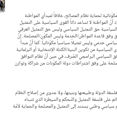
مكوّناتية لحماية نظام المصالح، خلافاً لمبدأي المواطنة
أنَّ المواطنة لا تساعد ذاتاً القوى السياسية على التمثيل
 السياسية حق التمثيل السياسي وليس حق التمثيل العرقي
 وفق قاعدة المواطن/الخدمة وليس المكوّن/المصلحة. إنَّ
ي خدمي وليس تمثيلاً سياسياً مكوّناتياً. كما أنَّ مبدأ
 السياسية من تكوين البنية/الكتلة الإنتخابية أو البرلمانية
ق السياسي البرامجي الصِّرف، في حين أنَّ نظام التوافق
المصلحة على وفق اشتراطات دولة المكوّنات من شراكة وتوازن
سفة الدولة وطبيعتها وبنيتها، ولا جدوى من إصلاح النظام
لقائم على فلسفة التمثيل والتّحكم والسيطرة الذي تتبناه
م سياسي وطني يستند إلى التمثيل والمصلحة والحماية لأمّة