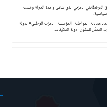
افق العرقطائفي الحزبي الذي شظى وحدة الدولة وشتت
 سياسية.
تماد معادلة: المواطنة+المؤسسة+الحزب الوطني=الدولة
 الممثّل للمكوّن=دولة المكوّنات.