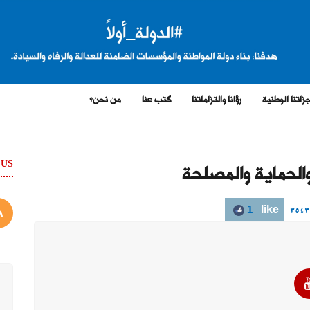
زاتنا الوطنية
رؤانا والتزاماتنا
كتب عنا
من نحن؟
 US
والحماية والمصلحة
3
1
like