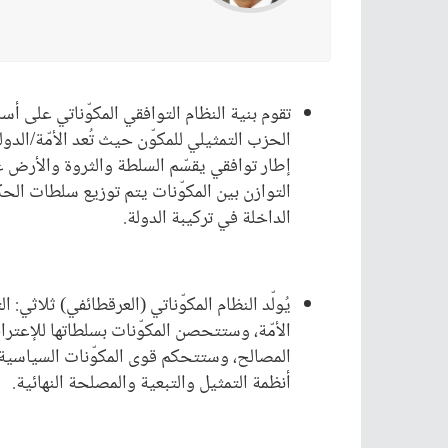
تقوم بنية النظام التوافقي المكوّناتي على أ
الحزب التمثيلي للمكوّن حيث تُعد الأمّة/الدو
إطار توافقي يقسّم السلطة والثروة والأرض 
التوازن بين المكوّنات يتم توزيع سلطات الحكم
الداخلة في تركيبة الدولة.
يُولّد النظام المكوّناتي (العرقطائفي) ثلاثي
الأمّة، وستتحصن المكوّنات بسلطاتها للإعتر
المصالح، وستتحكم قوى المكوّنات السياسية 
أنظمة التمثيل والتبعية والمصلحة النهائية.