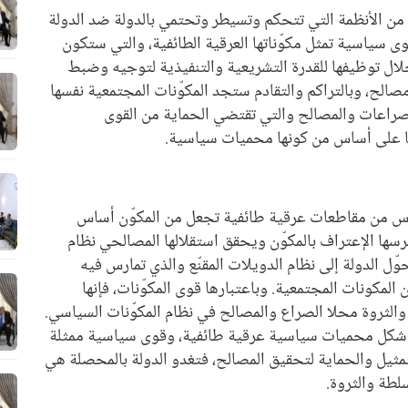
من الأنظمة التي تتحكم وتسيطر وتحتمي بالدولة ضد الدولة
 سياسية تمثل مكوّناتها العرقية الطائفية، والتي ستكون
لال توظيفها للقدرة التشريعية والتنفيذية لتوجيه وضبط
مصالح، وبالتراكم والتقادم ستجد المكوّنات المجتمعية نفسها
لصراعات والمصالح والتي تقتضي الحماية من القوى
بها على أساس من كونها محميات سياسية.
 أساس من مقاطعات عرقية طائفية تجعل من المكوّن أساس
سها الإعتراف بالمكوّن ويحقق استقلالها المصالحي نظام
ل الدولة إلى نظام الدويلات المقنّع والذي تمارس فيه
 المكونات المجتمعية. وباعتبارها قوى المكوّنات، فإنها
ثروة محلا الصراع والمصالح في نظام المكوّنات السياسي.
ى شكل محميات سياسية عرقية طائفية، وقوى سياسية ممثلة
مثيل والحماية لتحقيق المصالح، فتغدو الدولة بالمحصلة هي
لطة والثروة.