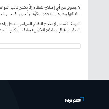
لا جدوى من أي إصلاح للنظام إلاّ بكسر قالب التو
سلطاتها وشرعن ابتلاعها مكوّناتياً حزبياً كمحميات
المهمة الأساس لإصلاح النظام السياسي تتمثل باع
الوطنية، قبال معادلة: المكوّن+سلطة المكوّن+الحزب
الاكثر قراءة