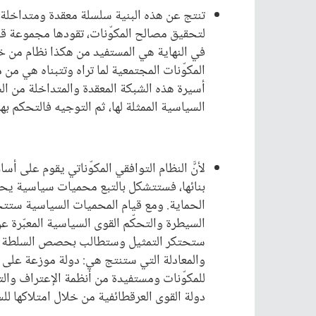
تنتج عن هذه البنية سلسلة معقدة ومتداخلة 
لتحقيق مصالح المكوّنات، تقودها مجموعة قوى
في النهاية هي المستفيد من هكذا نظام من خ
المكوّنات المجتمعية لما تراه وتتبناه هي من 
أسيرة هذه الشبكة المعقدة والمتداخلة من ا
السياسية الممثلة لها، ثم التوجيه فالتحكم 
لأنَّ النظام التوافقي المكوّناتي يقوم على
بنائها، فستتشكل بالتبع محميات سياسية يحر
الحماية. ومع قيام المحميات السياسية ستتحوّ
السيطرة والتحكّم القوى السياسية المعبّرة عن
ستحتكر التمثيل وستطالب بحصص السلطة وال
والمعادلة التي ستنتج هي: دولة موزعة عل
للمكوّنات ومستفيدة من أنظمة الإعتراف والت
دولة القوى العرقطائفية من خلال امتلاكها للس