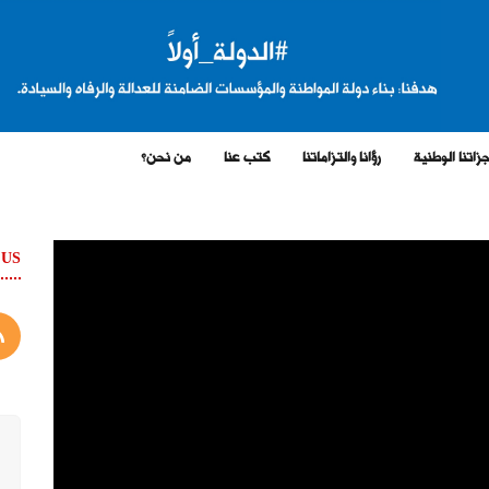
زاتنا الوطنية
رؤانا والتزاماتنا
كتب عنا
من نحن؟
 US