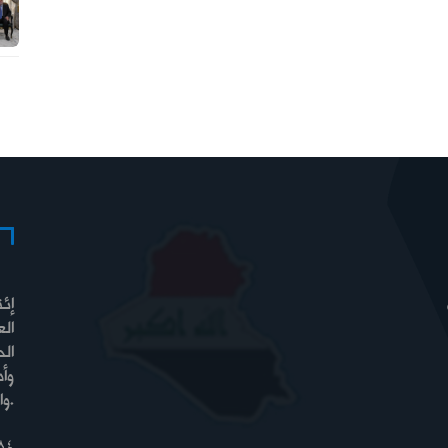
إئت
الع
الح
وأ
والسيادة والرفاه.
84