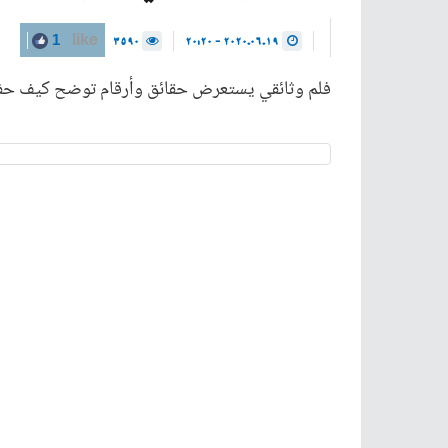
3590
2020.06.19 - 20:20
1
like
فلم وثائقي يستعرض حقائق وأرقام توضح كيف حفظ د