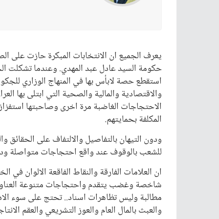
يعرف الجميع ان الانتخابات المبكرة حازت على ال
حكومة السيد عادل عبد المهدي. وعندما تشكلت الح
استقطع حصة لابأس بها في المنهاج الوزاري للجكومة
والاقتصادية والمالية والصحية التي ابتلى بها الع
الاحتجاجات الغاضبة مرة اخرى وصاحبتها استفزازات
المكلفة بحمايتهم.
ودون التيهان بالتفاصيل والالتفاف على الحقائق و
للشعب بالوقوف عند واقع احتجاجات متواصلة ودع
ان العلامات الفارقة والنقاط الفاقعة الالوان في ا
شاخصة وغضب يتقدم واحتجاجات متنوعة العناوين 
مطالبة وليس تظاهرات اسناد.. تحتج على سوء الاد
والعبث بالمال العام والعوز التشريعي والعقم الانت