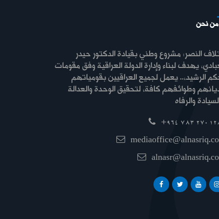
من نحن
لاف النصر: مشروع وطني بقيادة الدكتور حيدر
بادي، يهدف لبناء وإدارة الدولة العراقية وفق مقومات
كم الرشيد،.. يعمل لجميع العراقيين بقومياتهم
ديانهم وطوائفهم كافة، لتحقيق الوحدة والعدالة
+964 783 270 12
mediaoffice@alnasriq.c
alnasr@alnasriq.c