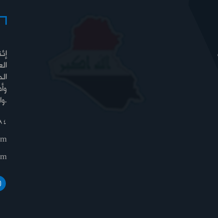
إئت
الع
الح
وأ
والسيادة والرفاه.
84
om
om