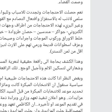
وصمت القضاء.
نعم حصلت الاحتجاجات وتجددت للاسباب وللبواعث
سلمي لاذنب له بالاستفزاز وافتعال التصادم مع الق
وغير البريء لهذه الاحتجاجات من اطراف وجهات
الكتروني- جواكر – مندسين – حصان طروادة – خون
خلط الاوراق وركوب الموجات واجراءات وصيحات 
وعزف اسطوانات قديمة ورمي تهم على الارث لتبرئة
اقل من ثمن التستر).
وهذا الكشف بحاجة الى رافعة حقيقية لتعرية المس
وشعاراتي لتسكين الالم وتأجيل الوجع.. تلك الرافعة
وبغض النظر اذا كانت هذه الاحتجاجات طبيعية ام
سياسية سنقول ان الانتخابات المبكرة كانت وماتزال 
تحديد موعد للانتخابات المبكرة من قبل السيد ال
مزايدات.. وهو اعلان تنفيذ تعهد وزاري وبراءة ذم
في تقديم الموعد او تأخيره...ان الكاظمي تعهد و
المصداقية حلت المزايدة، وان حلت المزايدة رحلت 