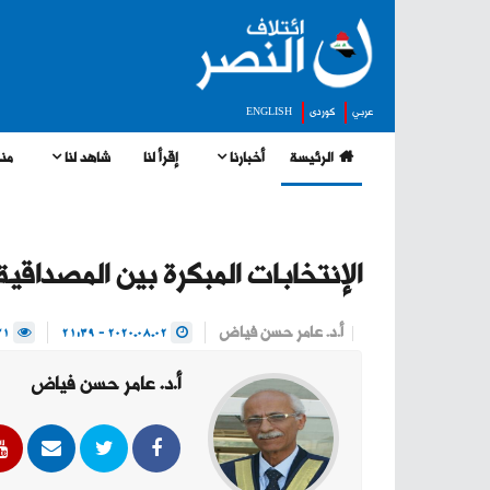
عربي
كوردى
ENGLISH
الرئيسة
أخبارنا
إقرأ لنا
شاهد لنا
منج
الإنتخابات المبكرة بين المصداقية
أ.د. عامر حسن فياض
2020.08.02 - 21:39
3671
أ.د. عامر حسن فياض