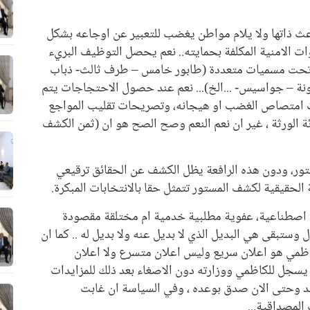
 ذاتها ولا يلام مواطن يغضب للتعبير عن اوجاعه بشكل
وات الامنية المكلفة بحمايته.. نعم يحصل التوظيف البريء
 تحت مسميات متعددة (طابور خامس – طرف ثالث- ذباب
ة – جواسيس- ...الخ)... نعم عند حصول الاحتجاجات يتم
امتصاص الغضب او هيجانه، وتصريحات تقليب المواجع
 الورثة ، غير ان نعم النعم وصح الصح هو ان (ثمن الكشف
تور، ودون هذه الرافعة يظل الكشف عن الحقائق ترقيعي
 الحقيقية لكشف المستور تتمثل حقا بالانتخابات المبكرة.
 اصطناعية، عفوية مطلبية خدمية ام مختلقة مقصودة
وستبقى هي البديل الذي لا بديل عنه ولا بديل له .. كما ان
كاظمي هو اعلان سريع وليس اعلان متسرع ولا اعلان
ة يسجل للكاظمي ووزارته دون الاصغاء بعد ذلك للمزايدات
وعد وحتى الان صدق بوعده ، وفي السياسة ان غابت
المصداقية...