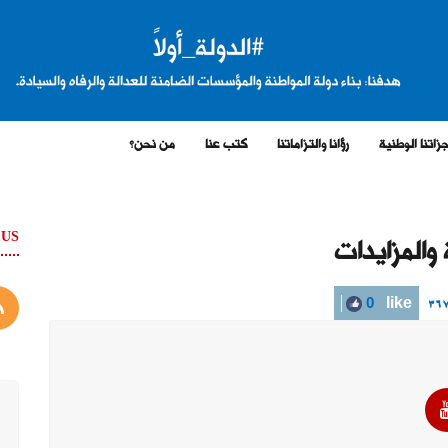
زاتنا الوطنية
رؤانا والتزاماتنا
كتب عنا
من نحن؟
 US
 والمزايدات
0
like