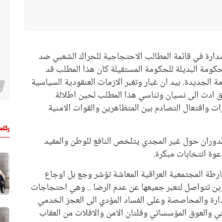
صدارة في قائمة المطالب الاحتجاجية للحراك الشعبي ضد
كومة البديلة للحكومة المستقيلة كان هذا المطلب قد
 الجديدة. بيد ان غبار وتغبر الازمات العنقودية السياسية
راق ادت الى نسيان وتناسي هذا المطلب لحين اطلالة
 وافتعال التصادم بين المتظاهرين والقوات الامنية
رئاس
الدوران حول غير المجدي يتلخص النافع للوطن والمفيد
وة انتخابات مبكرة.
لخارطة المجتمعية العراقية المعاشة تؤشر وجع بل اوجاع
تتواصل لتعبر جميعها عن عدم الرضا .. وهي احتجاجات
ارة والمحاصصة وعلى الفساد المؤدي الى العجز الخدمي
اجي والعوق المؤسساتي وفلتان الامن والافلات من العقاب