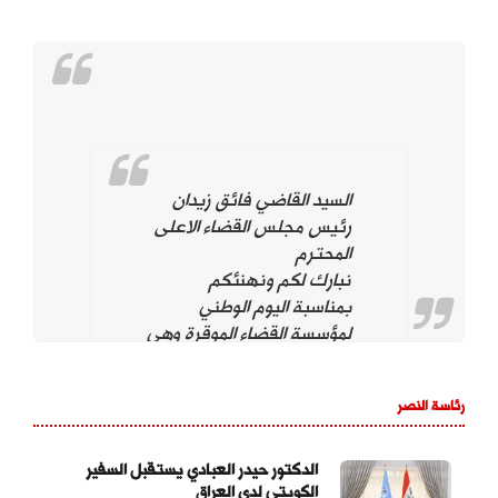
السيد القاضي فائق زيدان
رئيس مجلس القضاء الاعلى
المحترم
نبارك لكم ونهنئكم
بمناسبة اليوم الوطني
لمؤسسة القضاء الموقرة وهي
تحت قيادتكم. ونؤيد وندعم
استمراركم على نهج
رئاسة النصر
استقلال مؤسسة القضاء
لتحقيق العدالة بين
المواطنين وحماية التجربة
الدكتور حيدر العبادي يستقبل السفير
الكويتي لدى العراق
الديمقراطية والتداول السلمي