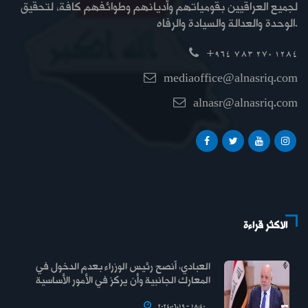
لجميع العراقيين بقومياتهم وأديانهم وطوائفهم كافة، لتحقيق
الوحدة والعدالة والسيادة والرفاه.
+964 783 270 1284
mediaoffice@alnasriq.com
alnasr@alnasriq.com
الاكثر قراءة
العبادي: أنصح رئيس الوزراء بعدم الدخول في
المعارك الجانبية وأن يركز في الأمور الأساسية
2024.06.19 - 18:40