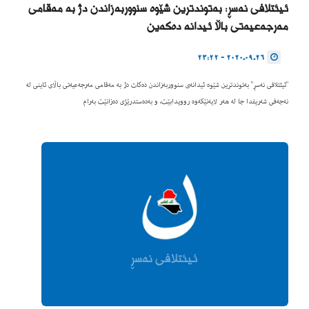
ئیئتلافی نەسڕ: بەتوندترین شێوە سنووربەزاندن دژ بە مەقامی
مەرجەعیەتی باڵا ئیدانە دەکەین
2020.09.26 - 23:22
"ئیئتلافی نەسڕ" بەتوندترین شێوە ئیدانەی سنووربەزاندن دەکات دژ بە مەقامی مەرجەعیەتی باڵای ئاینی لە
نەجەفی شەریفدا جا لە هەر لایەنێکەوە روویدابێت، و بەدەستدرێژی دەزانێت بەرام