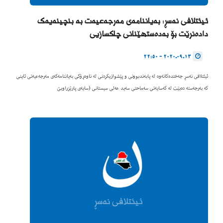
ئیئتلافی نەسڕ: بەیاننامەی مەرجەعیەت بە بنچینەیەک
دادەنرێت بۆ بەدەستهێنانی چاکسازیی
2020.09.13 - 22:50
ئیئتلافی نەسڕ جەختدەکاتەوە لە پابەندبوونی و پێشوازیکردنی لە ناوەڕۆکی بەیاننامەکەی مەرجەعیەتی ئاینی
کە بەرجەستە دەبێت لە کەسایەتی سەماحتی سەید عەلی سیستانی (سایەی پارێزراوبێ