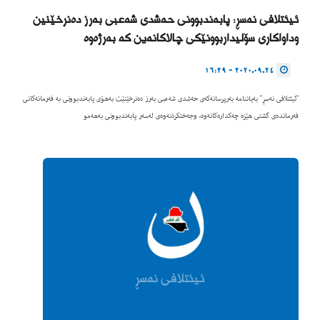
ئیئتلافی نەسڕ: پابەندبوونی حەشدی شەعبی بەرز دەنرخێنین
وداواکاری سۆلیداربوونێکی چالاکانەین کە بەرژەوە
2020.09.24 - 16:29
"ئیئتلافی نەسڕ" بەیاننامە بەرپرسانەکەی حەشدی شەعبی بەرز دەنرخێنێت بەهۆی پابەندبوونی بە فەرمانەکانی
فەرماندەی گشتی هێزە چەکدارەکانەوە، وجەختکردنەوەی لەسەر پابەندبوونی بەهەمو