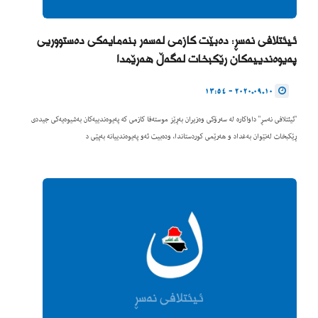
ئیئتلافی نەسڕ: دەبێت کازمی لەسەر بنەمایەکی دەستووریی
پەیوەندییەکان رێکبخات لەگەڵ هەرێمدا
2020.09.10 - 13:54
"ئیئتلافی نەسڕ" داواکارە لە سەرۆکی وەزیران بەڕێز موستەفا کازمی کە پەیوەندییەکان بەشیوەیەکی جیددی
ڕێکبخات لەنێوان بەغداد و هەرێمی کوردستاندا، ودەبیت ئەو پەیوەندییانە بەپێی د