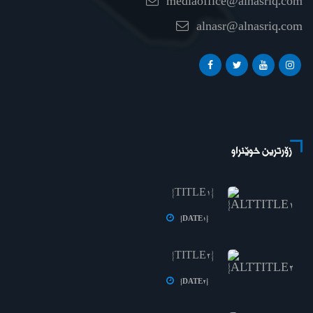
mediaoffice@alnasriq.com
alnasr@alnasriq.com
زۆرترین خوێنراو
{TITLE1}
{DATE1}
{TITLE2}
{DATE2}