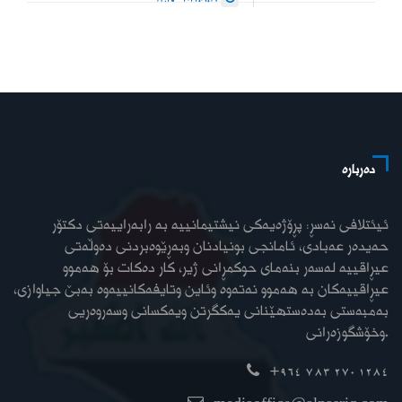
دەربارە
ئیئتلافی نەسڕ: پڕۆژەیەکی نیشتیمانییە بە رابەراییەتی دکتۆر
حەیدەر عەبادی، ئامانجی بونیادنان وبەڕێوەبردنی دەوڵەتی
عیڕاقییە لەسەر بنەمای حوکمڕانی ژیر، کار دەکات بۆ هەموو
عیڕاقییەکان بە هەموو نەتەوە وئاین وتایفەکانییەوە بەبێ جیاوازی،
بەمبەستی بەدەستهێنانی یەکگرتن ویەکسانی وسەروەریی
وخۆشگوزەرانی.
+964 783 270 1284