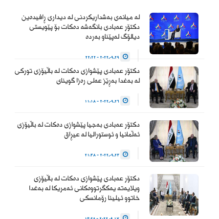
المواطنين وحماية التجربة
الديمقراطية والتداول السلمي
لە میانەی بەشداریکردنی لە دیداری ڕافیدەین
للسلطة والحفاظ على…
دکتۆر عەبادی بانگەشە دەکات بۆ پێویستی
دیالۆگ لەپێناو بەردە
— Haider Al-Abadi حيدر
2022.09.29 - 22:22
العبادي
دکتۆر عەبادی پێشوازی دەکات لە باڵیۆزی تورکی
(@HaiderAlAbadi)
لە بەغدا بەڕێز عەلی رەزا گوینای
January 23, 2026
2022.09.26 - 11:18
دکتۆر عەبادی بەجیا پێشوازی دەکات لە باڵیۆزی
ئەڵمانیا و ئوستورالیا لە عیڕاق
2022.09.23 - 21:38
دکتۆر عەبادی پێشوازی دەکات لە باڵیۆزی
ویلایەتە یەکگرتووەکانی ئەمریکا لە بەغدا
خاتوو ئیلینا رۆمانسکی
2022.09.17 - 13:25