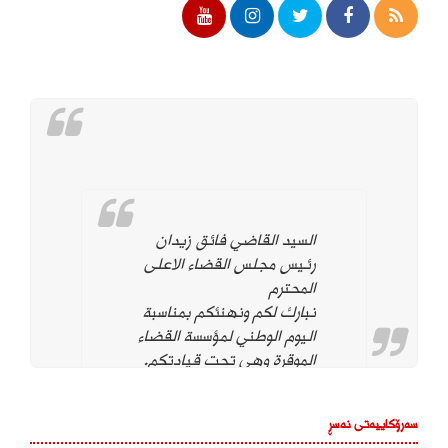
السيد القاضي فائق زيدان
رئيس مجلس القضاء الاعلى
المحترم
نبارك لكم ونهنئكم بمناسبة
اليوم الوطني لمؤسسة القضاء
الموقرة وهي تحت قيادتكم.
ونؤيد وندعم استمراركم على
نهج استقلال مؤسسة القضاء
سەرۆکاییەتی نەسڕ
لتحقيق العدالة بين