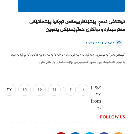
ئیئتلافی نەسڕ: پێشێلکارییەکەی تورکیا پێشهاتێکی
مەترسیدارە و دواکاری هەڵوێستێکی پتەوین
2020.08.12 - 10:27
"ئیئتلافی نەسڕ" بە توندترین وشە ئیدانە و سەرکۆنەی ئەو تاوانە دژ بە سەروەرییە دەکەین کە تورکیا بەرامبەر
بە عیڕاق ئەنجامیدا، وبوو بەهۆی شەهیدبوونی پۆلێک ئەفسەری پاراستنی سنوو
..
page
27
26
25
24
2
1
27
from
30
FOLLOW US