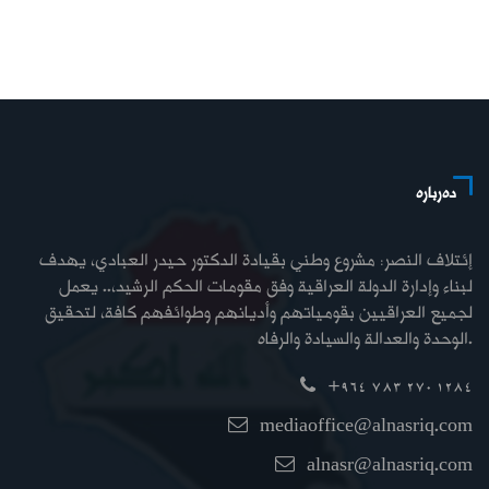
دەربارە
إئتلاف النصر: مشروع وطني بقيادة الدكتور حيدر العبادي، يهدف
لبناء وإدارة الدولة العراقية وفق مقومات الحكم الرشيد،.. يعمل
لجميع العراقيين بقومياتهم وأديانهم وطوائفهم كافة، لتحقيق
الوحدة والعدالة والسيادة والرفاه.
+964 783 270 1284
mediaoffice@alnasriq.com
alnasr@alnasriq.com