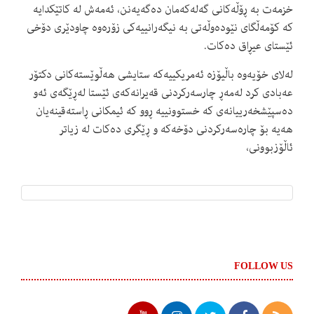
خزمەت بە ڕۆڵەکانی گەلەکەمان دەگەیەنن، ئەمەش لە کاتێکدایە
کە کۆمەڵگای نێودەوڵەتی بە نیگەرانییەکی زۆرەوە چاودێری دۆخی
ئێستای عیڕاق دەکات.
لەلای خۆیەوە باڵیۆزە ئەمریکییەکە ستایشی هەڵوێستەکانی دکتۆر
عەبادی کرد لەمەڕ چارسەرکردنی قەیرانەکەی ئێستا لەڕێگەی ئەو
دەسپێشخەرییانەی کە خستوونییە ڕوو کە ئیمکانی ڕاستەقینەیان
هەیە بۆ چارەسەرکردنی دۆخەکە و ڕێگری دەکات لە زیاتر
ئاڵۆزبوونی،
FOLLOW US