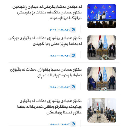
الديمقراطية والتداول السلمي
لە میانەی بەشداریکردنی لە دیداری ڕافیدەین
للسلطة والحفاظ على…
دکتۆر عەبادی بانگەشە دەکات بۆ پێویستی
دیالۆگ لەپێناو بەردە
— Haider Al-Abadi حيدر
2022.09.29 - 22:22
العبادي
دکتۆر عەبادی پێشوازی دەکات لە باڵیۆزی تورکی
(@HaiderAlAbadi)
لە بەغدا بەڕێز عەلی رەزا گوینای
January 23, 2026
2022.09.26 - 11:18
دکتۆر عەبادی بەجیا پێشوازی دەکات لە باڵیۆزی
ئەڵمانیا و ئوستورالیا لە عیڕاق
2022.09.23 - 21:38
دکتۆر عەبادی پێشوازی دەکات لە باڵیۆزی
ویلایەتە یەکگرتووەکانی ئەمریکا لە بەغدا
خاتوو ئیلینا رۆمانسکی
2022.09.17 - 13:25