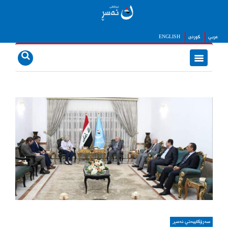
عربي
كوردى
ENGLISH
سەرۆکاییەتی نەسڕ