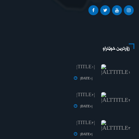
زۆرترین خوێنراو
{TITLE1}
{DATE1}
{TITLE2}
{DATE2}
{TITLE3}
{DATE3}