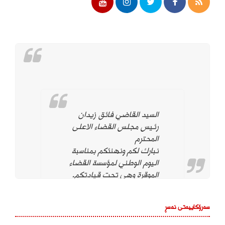
السيد القاضي فائق زيدان
رئيس مجلس القضاء الاعلى
المحترم
نبارك لكم ونهنئكم بمناسبة
اليوم الوطني لمؤسسة القضاء
الموقرة وهي تحت قيادتكم.
ونؤيد وندعم استمراركم على
نهج استقلال مؤسسة القضاء
سەرۆکاییەتی نەسڕ
لتحقيق العدالة بين
المواطنين وحماية التجربة