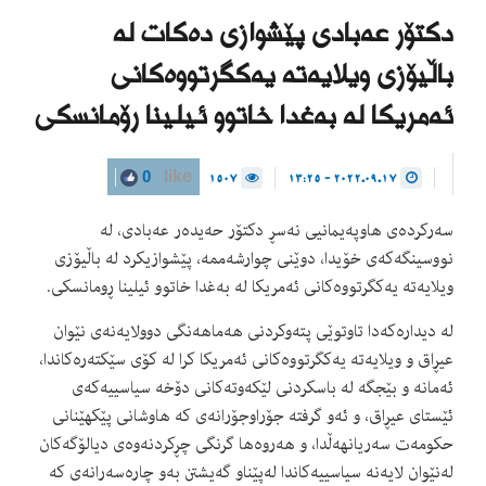
دکتۆر عەبادی پێشوازی دەکات لە
باڵیۆزی ویلایەتە یەکگرتووەکانی
ئەمریکا لە بەغدا خاتوو ئیلینا رۆمانسکی
1507
2022.09.17 - 13:25
0
like
سەرکردەی هاوپەیمانیی نەسڕ دکتۆر حەیدەر عەبادی، لە
نووسینگەکەی خۆیدا، دوێنی چوارشەممە، پێشوازیکرد لە باڵیۆزی
ویلایەتە یەکگرتووەکانی ئەمریکا لە بەغدا خاتوو ئیلینا ڕومانسکی.
لە دیدارەکەدا تاوتوێی پتەوکردنی هەماهەنگی دوولایەنەی نێوان
عیڕاق و ویلایەتە یەکگرتووەکانی ئەمریکا کرا لە کۆی سێکتەرەکاندا،
ئەمانە و بێجگە لە باسکردنی لێکەوتەکانی دۆخە سیاسییەکەی
ئێستای عیڕاق، و ئەو گرفتە جۆراوجۆرانەی کە هاوشانی پێکهێنانی
حکومەت سەریانهەڵدا، و هەروەها گرنگی چڕکردنەوەی دیالۆگەکان
لەنێوان لایەنە سیاسییەکاندا لەپێناو گەیشتن بەو چارەسەرانەی کە