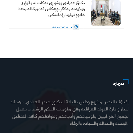
دکتۆر عەبادی پێشوازی دەکات لە باڵیۆزی
ویلایەتە یەکگرتووەکانی ئەمریکا لە بەغدا
خاتوو ئیلینا رۆمانسکی
2022.09.17 - 13:25
دەربارە
إئتلاف النصر: مشروع وطني بقيادة الدكتور حيدر العبادي، يهدف
لبناء وإدارة الدولة العراقية وفق مقومات الحكم الرشيد،.. يعمل
لجميع العراقيين بقومياتهم وأديانهم وطوائفهم كافة، لتحقيق
الوحدة والعدالة والسيادة والرفاه.