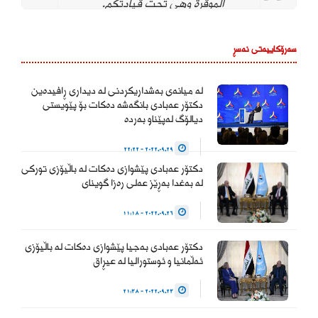
الموقرة وهي تحت قيادتكم.
ونؤيد وندعم استمراركم على
نهج استقلال مؤسسة القضاء
سەرۆکاییەتی نەسڕ
لتحقيق العدالة بين
المواطنين وحماية التجربة
الديمقراطية والتداول السلمي
لە میانەی بەشداریکردنی لە دیداری ڕافیدەین
للسلطة والحفاظ على…
دکتۆر عەبادی بانگەشە دەکات بۆ پێویستی
دیالۆگ لەپێناو بەردە
— Haider Al-Abadi حيدر
2022.09.29 - 22:22
العبادي
دکتۆر عەبادی پێشوازی دەکات لە باڵیۆزی تورکی
(@HaiderAlAbadi)
لە بەغدا بەڕێز عەلی رەزا گوینای
January 23, 2026
2022.09.26 - 11:18
دکتۆر عەبادی بەجیا پێشوازی دەکات لە باڵیۆزی
ئەڵمانیا و ئوستورالیا لە عیڕاق
2022.09.23 - 21:38