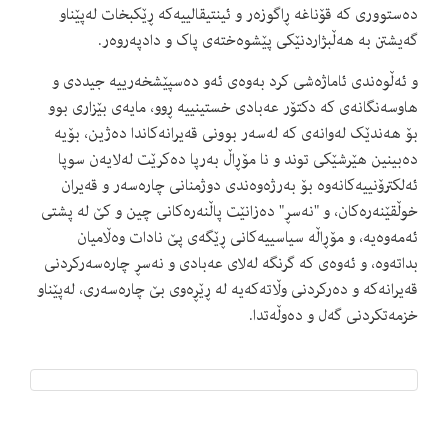
دەستووری کە قۆناغە ڕاگوزەر و ئینتیقالییەکە ڕێکبخات لەپێناو
گەیشتن بە هەڵبژاردنێکی پێشوەختەی پاک و دادپەروەر.
و ئەڵوەندی ئاماژەشی کرد بەوەی ئەو دەسپێشخەرییە جیددی و
هاوسەنگانەی کە دکتۆر عەبادی خستینییە ڕوو، مایەی بێزاری بوو
بۆ هەندێک لەوانەی کە لەسەر بوونی قەیرانەکاندا دەژین، بۆیە
دەبینین هێرشێکی توند و نا مۆڕاڵ بەرپا دەکرێت لەلایەن سوپا
ئەلکترۆنییەکانەوە بۆ بەرژەوەندی دوژمنانی چارەسەر و قەیران
خوڵقێنەرەکان، و "نەسڕ" دەزانێت پاڵنەرەکانی چین و کێ لە پشتی
ئەمەوەیە، و مۆڕاڵە سیاسییەکانی ڕێگەی پێ نادات وەڵامیان
بداتەوە، و ئەوەی کە گرنگە لەلای عەبادی و نەسڕ چارەسەرکردنی
قەیرانەکە و دەرکردنی وڵاتەکەیە لە ڕێڕەوی بێ چارەسەری، لەپێناو
خزمەتکردنی گەل و دەوڵەتدا.