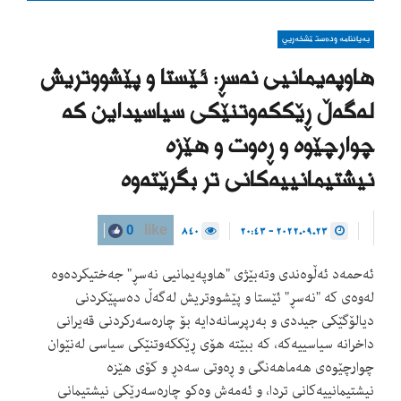
بەیاننامە ودەستپێشخەریی
هاوپەیمانیی نەسڕ: ئێستا و پێشووتریش
لەگەڵ ڕێککەوتنێکی سیاسیداین کە
چوارچێوە و ڕەوت و هێزە
نیشتیمانییەکانی تر بگرێتەوە
840
2022.09.23 - 20:43
0
like
ئەحمەد ئەڵوەندی وتەبێژی "هاوپەیمانیی نەسڕ" جەختیکردەوە
لەوەی کە "نەسڕ" ئێستا و پێشووتریش لەگەڵ دەسپێکردنی
دیالۆگێکی جیددی و بەرپرسانەدایە بۆ چارەسەرکردنی قەیرانی
داخرانە سیاسییەکە، کە ببێتە هۆی ڕێککەوتنێکی سیاسی لەنێوان
چوارچێوەی هەماهەنگی و ڕەوتی سەدڕ و کۆی هێزە
نیشتیمانییەکانی تردا، و ئەمەش وەکو چارەسەرێکی نیشتیمانی