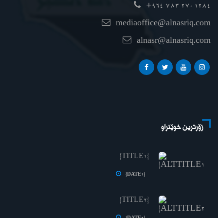
+964 783 270 1284
mediaoffice@alnasriq.com
alnasr@alnasriq.com
زۆرترین خوێنراو
{TITLE1}
{DATE1}
{TITLE2}