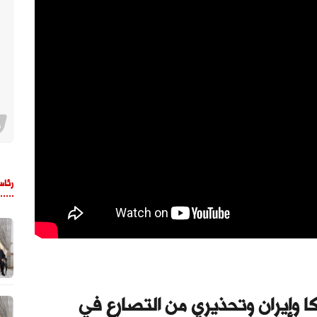
رئاس
كا وإيران وتحذيري من التصارع في