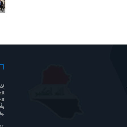
إئت
الع
الح
وأ
والسيادة والرفاه.
84