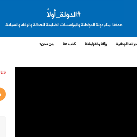
زاتنا الوطنية
رؤانا والتزاماتنا
كتب عنا
من نحن؟
 US