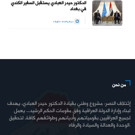
الدكتور حيدر العبادي يستقبل السفير الكندي
في بغداد
2026.02.10 - 16:56
من نحن
إئتلاف النصر: مشروع وطني بقيادة الدكتور حيدر العبادي، يهدف
لبناء وإدارة الدولة العراقية وفق مقومات الحكم الرشيد،.. يعمل
لجميع العراقيين بقومياتهم وأديانهم وطوائفهم كافة، لتحقيق
الوحدة والعدالة والسيادة والرفاه.