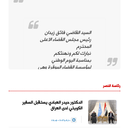
السيد القاضي فائق زيدان
رئيس مجلس القضاء الاعلى
المحترم
نبارك لكم ونهنئكم
بمناسبة اليوم الوطني
لمؤسسة القضاء الموقرة وهي
تحت قيادتكم. ونؤيد وندعم
استمراركم على نهج
رئاسة النصر
استقلال مؤسسة القضاء
لتحقيق العدالة بين
المواطنين وحماية التجربة
الدكتور حيدر العبادي يستقبل السفير
الكويتي لدى العراق
الديمقراطية والتداول السلمي
للسلطة والحفاظ على…
2026.02.10 - 17:05
— Haider Al-Abadi حيدر