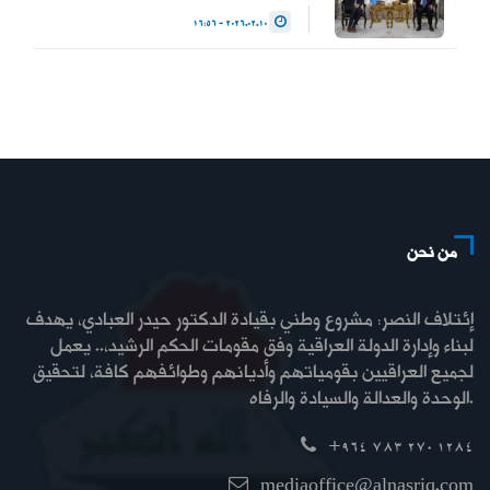
2026.02.10 - 16:56
من نحن
إئتلاف النصر: مشروع وطني بقيادة الدكتور حيدر العبادي، يهدف
لبناء وإدارة الدولة العراقية وفق مقومات الحكم الرشيد،.. يعمل
لجميع العراقيين بقومياتهم وأديانهم وطوائفهم كافة، لتحقيق
الوحدة والعدالة والسيادة والرفاه.
+964 783 270 1284
mediaoffice@alnasriq.com