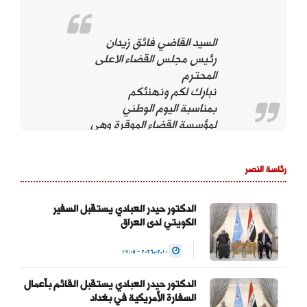
السيد القاضي فائق زيدان
رئيس مجلس القضاء الاعلى
المحترم
نبارك لكم ونهنئكم
بمناسبة اليوم الوطني
لمؤسسة القضاء الموقرة وهي
تحت قيادتكم. ونؤيد وندعم
استمراركم على نهج
رئاسة النصر
استقلال مؤسسة القضاء
لتحقيق العدالة بين
المواطنين وحماية التجربة
الدكتور حيدر العبادي يستقبل السفير
الكويتي لدى العراق
الديمقراطية والتداول السلمي
للسلطة والحفاظ على…
2026.02.10 - 17:05
— Haider Al-Abadi حيدر
الدكتور حيدر العبادي يستقبل القائم بأعمال
العبادي
السفارة الأمريكية في بغداد