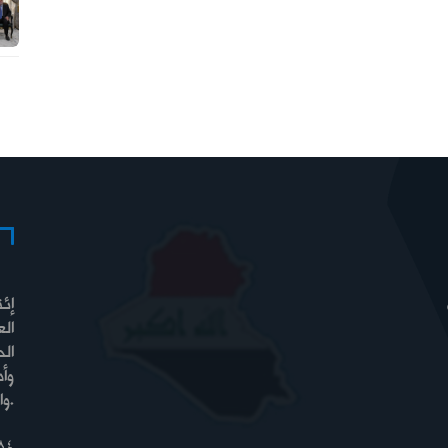
إئت
الع
الح
وأ
والسيادة والرفاه.
84