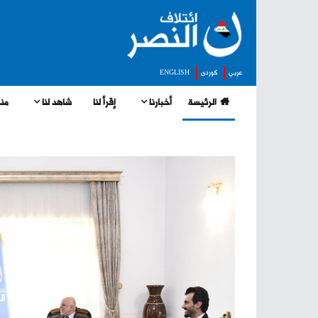
عربي
كوردى
ENGLISH
الرئيسة
أخبارنا
إقرأ لنا
شاهد لنا
منج