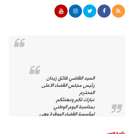
السيد القاضي فائق زيدان
رئيس مجلس القضاء الاعلى
المحترم
نبارك لكم ونهنئكم
بمناسبة اليوم الوطني
لمؤسسة القضاء الموقرة وهي
تحت قيادتكم. ونؤيد وندعم
استمراركم على نهج
رئاسة النصر