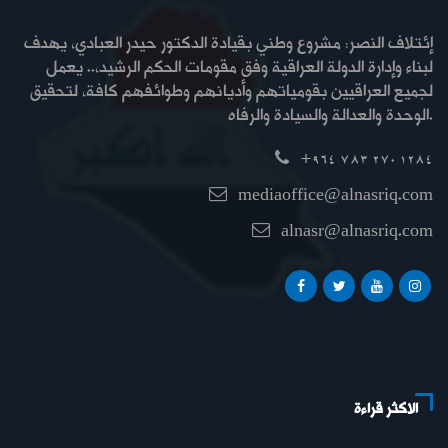
إئتلاف النصر: مشروع وطني بقيادة الدكتور حيدر العبادي، يهدف
لبناء وإدارة الدولة العراقية وفق مقومات الحكم الرشيد،.. يعمل
لجميع العراقيين بقومياتهم وأديانهم وطوائفهم كافة، لتحقيق
الوحدة والعدالة والسيادة والرفاه.
+964 783 270 1284
mediaoffice@alnasriq.com
alnasr@alnasriq.com
الاكثر قراءة