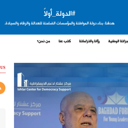
زاتنا الوطنية
رؤانا والتزاماتنا
كتب عنا
من نحن؟
 US