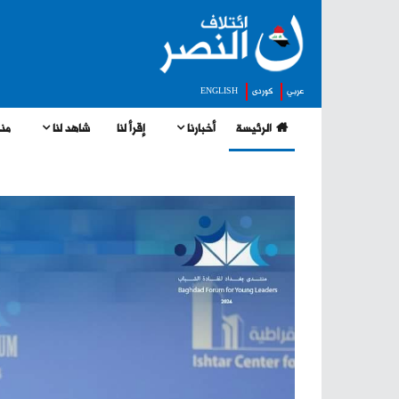
عربي
كوردى
ENGLISH
الرئيسة
أخبارنا
إقرأ لنا
شاهد لنا
منج