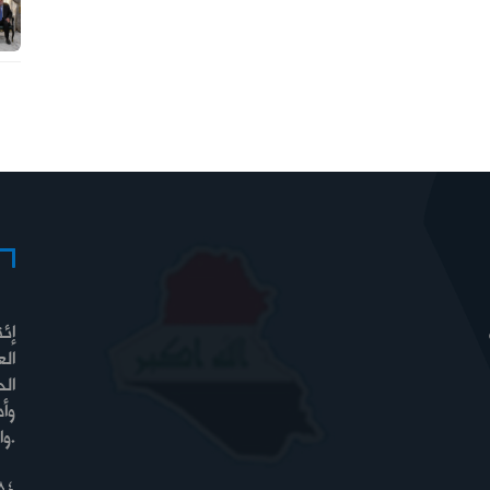
إئت
الع
الح
وأ
والسيادة والرفاه.
84