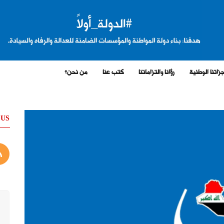
زاتنا الوطنية
رؤانا والتزاماتنا
كتب عنا
من نحن؟
 US