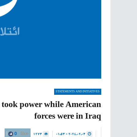
STATEMENTS AND INITIATIVES
i took power while American
forces were in Iraq
1273
2024.02.03 - 01:53
0
like