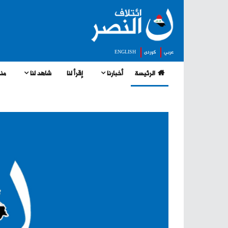
عربي
كوردى
ENGLISH
الرئيسة
أخبارنا
إقرأ لنا
شاهد لنا
منج