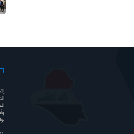
إئت
الع
الح
وأ
والسيادة والرفاه.
84