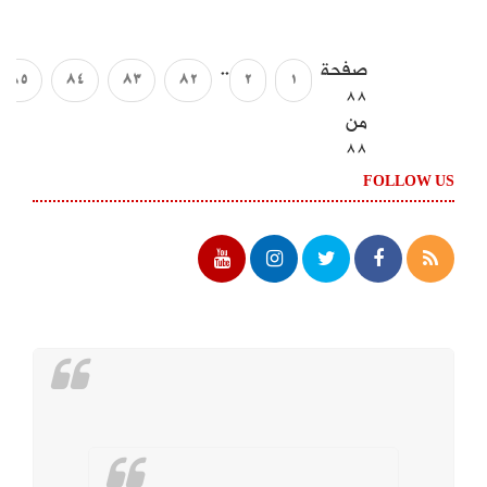
صفحة
..
85
84
83
82
2
1
88
من
88
FOLLOW US