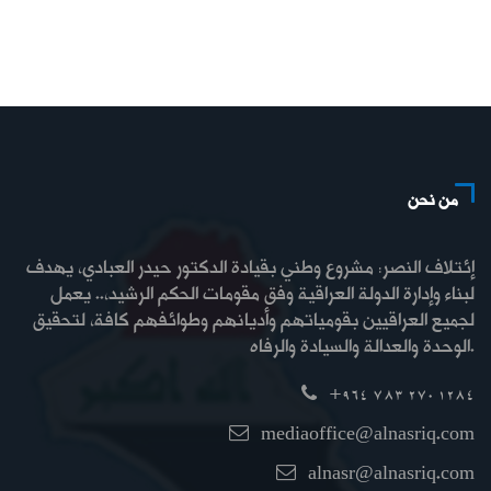
من نحن
إئتلاف النصر: مشروع وطني بقيادة الدكتور حيدر العبادي، يهدف
لبناء وإدارة الدولة العراقية وفق مقومات الحكم الرشيد،.. يعمل
لجميع العراقيين بقومياتهم وأديانهم وطوائفهم كافة، لتحقيق
الوحدة والعدالة والسيادة والرفاه.
+964 783 270 1284
mediaoffice@alnasriq.com
alnasr@alnasriq.com