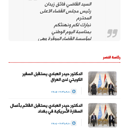
السيد القاضي فائق زيدان
رئيس مجلس القضاء الاعلى
المحترم
نبارك لكم ونهنئكم
بمناسبة اليوم الوطني
لمؤسسة القضاء الموقرة وهي
تحت قيادتكم. ونؤيد وندعم
استمراركم على نهج
رئاسة النصر
استقلال مؤسسة القضاء
لتحقيق العدالة بين
المواطنين وحماية التجربة
الدكتور حيدر العبادي يستقبل السفير
الكويتي لدى العراق
الديمقراطية والتداول السلمي
للسلطة والحفاظ على…
2026.02.10 - 17:05
— Haider Al-Abadi حيدر
الدكتور حيدر العبادي يستقبل القائم بأعمال
العبادي
السفارة الأمريكية في بغداد
(@HaiderAlAbadi)
2026.02.10 - 17:04
January 23, 2026