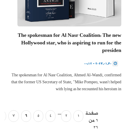
The spokesman for Al Nasr Coalition: The new
Hollywood star, who is aspiring to run for the
presiden
2023.01.30 - 00:12
The spokesman for Al Nasr Coalition, Ahmed Al-Wandi, confirmed
that the former US Secretary of State, "Mike Pompeo, wasn't helped
with lying as he recounted his heroism in
...
صفحة
8
7
6
5
4
2
1
6 من
36