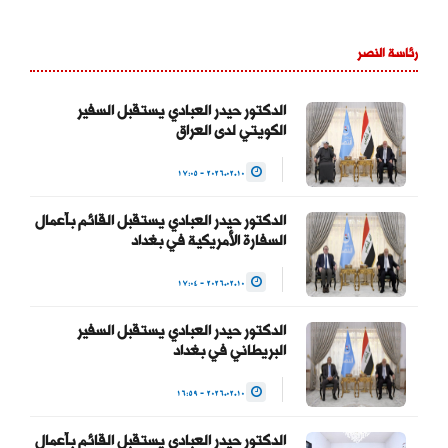
تحت قيادتكم. ونؤيد وندعم
استمراركم على نهج
رئاسة النصر
استقلال مؤسسة القضاء
لتحقيق العدالة بين
المواطنين وحماية التجربة
الدكتور حيدر العبادي يستقبل السفير
الكويتي لدى العراق
الديمقراطية والتداول السلمي
للسلطة والحفاظ على…
2026.02.10 - 17:05
— Haider Al-Abadi حيدر
الدكتور حيدر العبادي يستقبل القائم بأعمال
العبادي
السفارة الأمريكية في بغداد
(@HaiderAlAbadi)
2026.02.10 - 17:04
January 23, 2026
الدكتور حيدر العبادي يستقبل السفير
البريطاني في بغداد
2026.02.10 - 16:59
الدكتور حيدر العبادي يستقبل القائم بأعمال