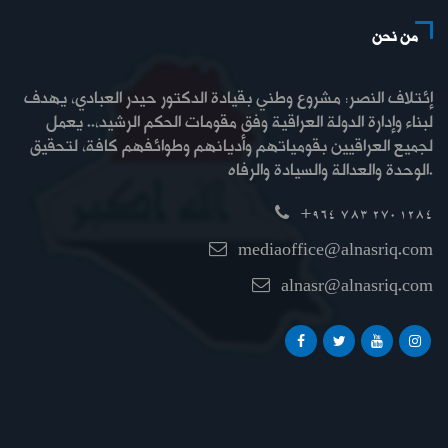
من نحن
إئتلاف النصر: مشروع وطني بقيادة الدكتور حيدر العبادي، يهدف
لبناء وإدارة الدولة العراقية وفق مقومات الحكم الرشيد،.. يعمل
لجميع العراقيين بقومياتهم وأديانهم وطوائفهم كافة، لتحقيق
الوحدة والعدالة والسيادة والرفاه.
+964 783 270 1284
mediaoffice@alnasriq.com
alnasr@alnasriq.com