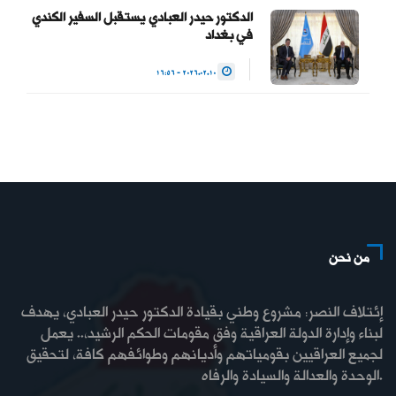
الدكتور حيدر العبادي يستقبل السفير الكندي
في بغداد
2026.02.10 - 16:56
من نحن
إئتلاف النصر: مشروع وطني بقيادة الدكتور حيدر العبادي، يهدف
لبناء وإدارة الدولة العراقية وفق مقومات الحكم الرشيد،.. يعمل
لجميع العراقيين بقومياتهم وأديانهم وطوائفهم كافة، لتحقيق
الوحدة والعدالة والسيادة والرفاه.