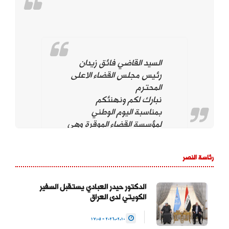
السيد القاضي فائق زيدان
رئيس مجلس القضاء الاعلى
المحترم
نبارك لكم ونهنئكم
بمناسبة اليوم الوطني
لمؤسسة القضاء الموقرة وهي
تحت قيادتكم. ونؤيد وندعم
استمراركم على نهج
رئاسة النصر
استقلال مؤسسة القضاء
لتحقيق العدالة بين
المواطنين وحماية التجربة
الدكتور حيدر العبادي يستقبل السفير
الكويتي لدى العراق
الديمقراطية والتداول السلمي
للسلطة والحفاظ على…
2026.02.10 - 17:05