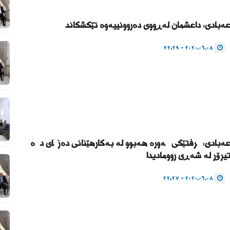
ەبادى: داعشمان لەڕووى دەروونییەوە تێکشکاند
2020.06.08 - 22:29
ەبادى: گرفتێکى گەورە هەبوو لە بەکارهێنانى دەزگاى دژە
یرۆر لە شەڕى روومادیدا
2020.06.08 - 22:27