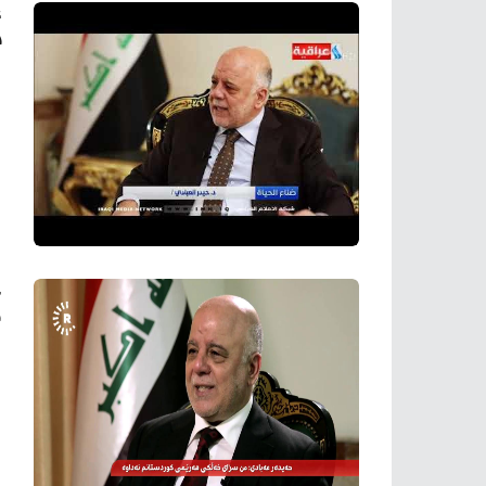
ع
ب
ح
ن