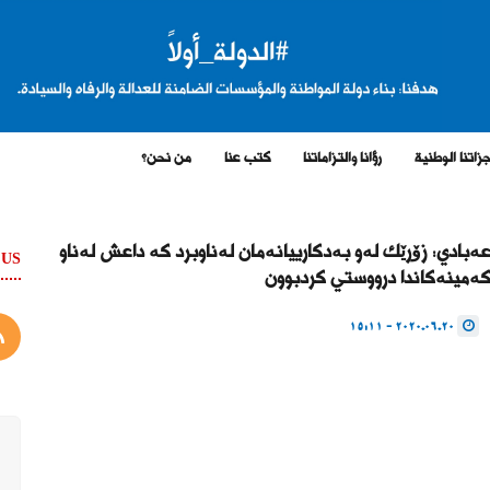
زاتنا الوطنية
رؤانا والتزاماتنا
كتب عنا
من نحن؟
ەبادی: زۆرێک لەو بەدکارییانەمان لەناوبرد کە داعش لەناو
 US
ەمینەکاندا درووستی کردبوون
2020.06.20 - 15:11