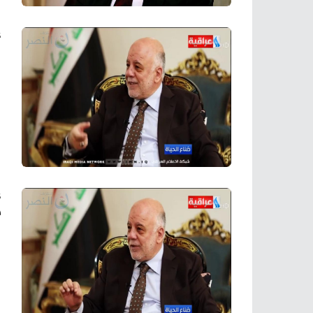
ع
ع
ت