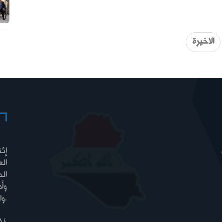
الاخيرة
إئت
الع
الح
وأ
والسيادة والرفاه.
84