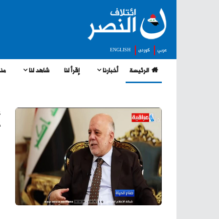
عربي
كوردى
ENGLISH
الرئيسة
أخبارنا
إقرأ لنا
شاهد لنا
منج
ع
ک