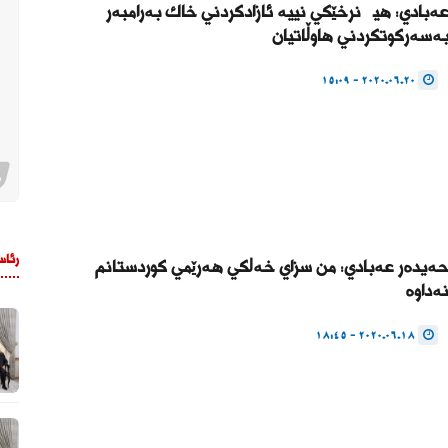
ەبادی: هیچ نرخێکی نییە ئازادکردنی خاک بەرامبەر
ەسەرکوتکردنی هاوڵاتیان
2020.06.20 - 15:09
رئاس
ەیدەر عەبادی: من سزای خەڵکی هەرێمی کوردستانم
ەداوە
2020.06.18 - 18:45