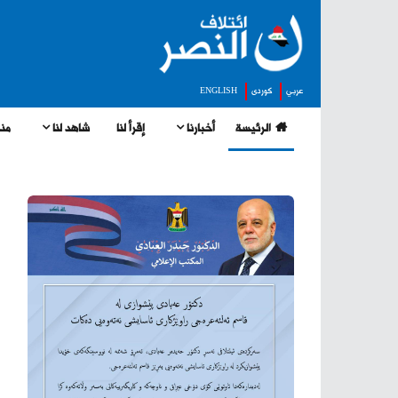
عربي
كوردى
ENGLISH
الرئيسة
أخبارنا
إقرأ لنا
شاهد لنا
منج