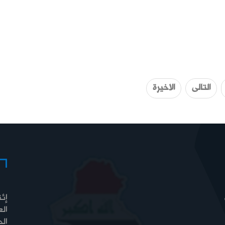
التالى
الاخيرة
إئت
الع
الح