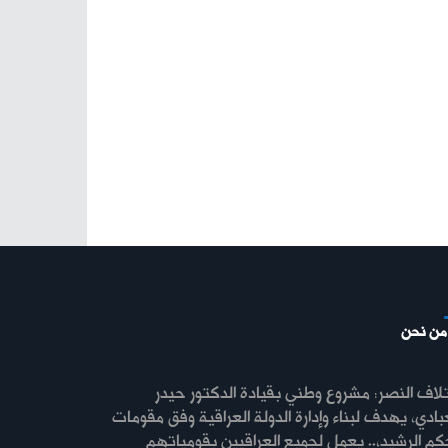
من نحن
لاف النصر: مشروع وطني بقيادة الدكتور حيدر
بادي، يهدف لبناء وإدارة الدولة العراقية وفق مقومات
كم الرشيد،.. يعمل لجميع العراقيين بقومياتهم