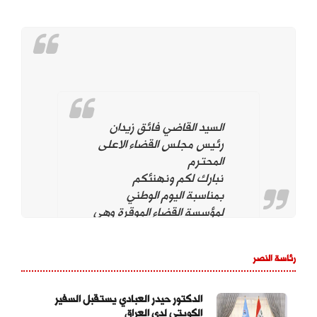
السيد القاضي فائق زيدان
رئيس مجلس القضاء الاعلى
المحترم
نبارك لكم ونهنئكم
بمناسبة اليوم الوطني
لمؤسسة القضاء الموقرة وهي
تحت قيادتكم. ونؤيد وندعم
استمراركم على نهج
رئاسة النصر
استقلال مؤسسة القضاء
لتحقيق العدالة بين
المواطنين وحماية التجربة
الدكتور حيدر العبادي يستقبل السفير
الكويتي لدى العراق
الديمقراطية والتداول السلمي