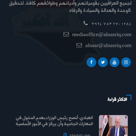
لجميع العراقيين بقومياتهم وأديانهم وطوائفهم كافة، لتحقيق
الوحدة والعدالة والسيادة والرفاه.
+964 783 270 1284
mediaoffice@alnasriq.com
alnasr@alnasriq.com
الاكثر قراءة
العبادي: أنصح رئيس الوزراء بعدم الدخول في
المعارك الجانبية وأن يركز في الأمور الأساسية
2024.06.19 - 18:40