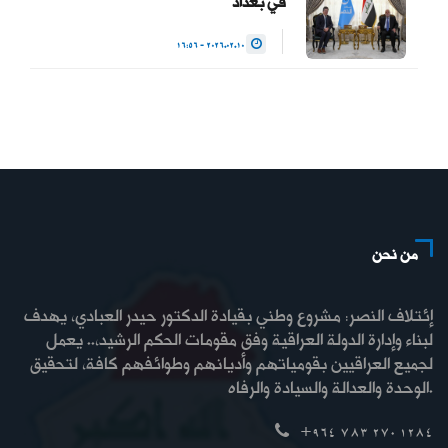
في بغداد
2026.02.10 - 16:56
من نحن
إئتلاف النصر: مشروع وطني بقيادة الدكتور حيدر العبادي، يهدف
لبناء وإدارة الدولة العراقية وفق مقومات الحكم الرشيد،.. يعمل
لجميع العراقيين بقومياتهم وأديانهم وطوائفهم كافة، لتحقيق
الوحدة والعدالة والسيادة والرفاه.
+964 783 270 1284