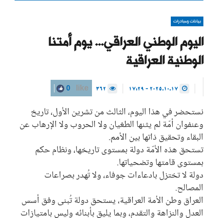
بيانات ومبادرات
اليوم الوطني العراقي... يوم أمتنا
الوطنية العراقية
362
2025.10.17 - 17:29
0
like
نستحضر في هذا اليوم، الثالث من تشرين الأول، تاريخ
وعنفوان أمّة لم يثنها الطغيان ولا الحروب ولا الإرهاب عن
البقاء وتحقيق ذاتها بين الأمم.
تستحق هذه الأمّة دولة بمستوى تاريخها، ونظام حكم
بمستوى قامتها وتضحياتها.
دولة لا تختزل بادعاءات جوفاء، ولا تُهدر بصراعات
المصالح.
العراق وطن الأمة العراقية، يستحق دولة تُبنى وفق أسس
العدل والنزاهة والتقدم، وبما يليق بأبنائه وليس بامتيازات