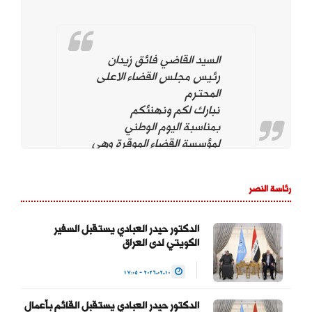
السيد القاضي فائق زيدان
رئيس مجلس القضاء الاعلى
المحترم
نبارك لكم ونهنئكم
بمناسبة اليوم الوطني
لمؤسسة القضاء الموقرة وهي
تحت قيادتكم. ونؤيد وندعم
استمراركم على نهج
رئاسة النصر
استقلال مؤسسة القضاء
لتحقيق العدالة بين
المواطنين وحماية التجربة
الدكتور حيدر العبادي يستقبل السفير
الكويتي لدى العراق
الديمقراطية والتداول السلمي
للسلطة والحفاظ على…
2026.02.10 - 17:05
— Haider Al-Abadi حيدر
الدكتور حيدر العبادي يستقبل القائم بأعمال