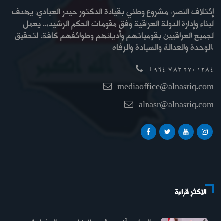
إئتلاف النصر: مشروع وطني بقيادة الدكتور حيدر العبادي، يهدف
لبناء وإدارة الدولة العراقية وفق مقومات الحكم الرشيد،.. يعمل
لجميع العراقيين بقومياتهم وأديانهم وطوائفهم كافة، لتحقيق
الوحدة والعدالة والسيادة والرفاه.
+964 783 270 1284
mediaoffice@alnasriq.com
alnasr@alnasriq.com
الاكثر قراءة