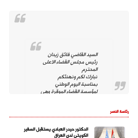
السيد القاضي فائق زيدان
رئيس مجلس القضاء الاعلى
المحترم
نبارك لكم ونهنئكم
بمناسبة اليوم الوطني
لمؤسسة القضاء الموقرة وهي
تحت قيادتكم. ونؤيد وندعم
استمراركم على نهج
رئاسة النصر
استقلال مؤسسة القضاء
لتحقيق العدالة بين
المواطنين وحماية التجربة
الدكتور حيدر العبادي يستقبل السفير
الكويتي لدى العراق
الديمقراطية والتداول السلمي