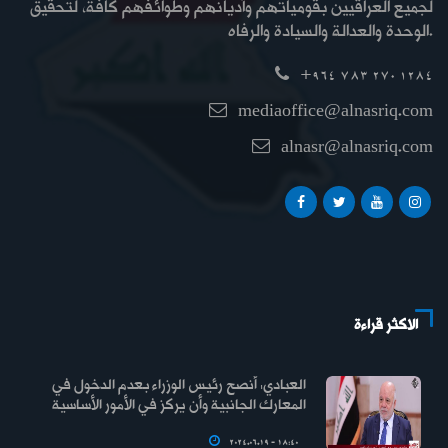
لجميع العراقيين بقومياتهم وأديانهم وطوائفهم كافة، لتحقيق
الوحدة والعدالة والسيادة والرفاه.
+964 783 270 1284
mediaoffice@alnasriq.com
alnasr@alnasriq.com
الاكثر قراءة
العبادي: أنصح رئيس الوزراء بعدم الدخول في
المعارك الجانبية وأن يركز في الأمور الأساسية
2024.06.19 - 18:40