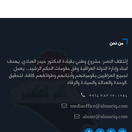
من نحن
إئتلاف النصر: مشروع وطني بقيادة الدكتور حيدر العبادي، يهدف
لبناء وإدارة الدولة العراقية وفق مقومات الحكم الرشيد،.. يعمل
لجميع العراقيين بقومياتهم وأديانهم وطوائفهم كافة، لتحقيق
الوحدة والعدالة والسيادة والرفاه.
+964 783 270 1284
mediaoffice@alnasriq.com
alnasr@alnasriq.com