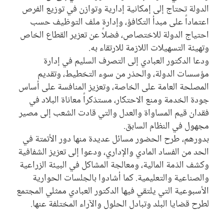
الدولة تحتاج إلى إمكانية إدارية وتوازن في توزيع الفرص
اعتماداً على مبدأ التكافؤ، وإدارة ملف التوظيف حسب
احتياج الدولة للاختصاص، فضلاً عن تعزير القطاع الخاص
وتهيئة التسهيلات اللازمة للارتقاء به.
ودعا الدكتور العبادي إلى التصرف السليم في إدارة
مؤسسات الدولة، والحذر من سوء التخطيط، وتقديم
المصلحة العامة على الخاصة، وتعزيز المنافسة على أساس
جودة الخدمة ومنع الاحتكار، مستذكراً معاناة البلاد في
فقدان قيم المساواة والعدل والتي قادت الشعب إلى مصير
مجهول في النظام السابق.
بدورهم، طرح الحضور مسائل عديدة منها دور الأتمتة في
الحد من الفساد المادي والإداري، ودعوا إلى تعزيز الشفافية
وكشف الذمة المالية، ومعالجة المشاكل في البيئة الزراعية
والصناعية والتعليمية. كما أشادوا بالجلسات الحوارية
الأسبوعية التي يلتقي فيها الدكتور العبادي ممثلي المجتمع
لطرح قضايا البلد وتبادل الحلول والآراء المختلفة عنها.