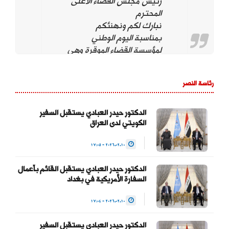
رئيس مجلس القضاء الاعلى
المحترم
نبارك لكم ونهنئكم
بمناسبة اليوم الوطني
لمؤسسة القضاء الموقرة وهي
تحت قيادتكم. ونؤيد وندعم
استمراركم على نهج
رئاسة النصر
استقلال مؤسسة القضاء
لتحقيق العدالة بين
المواطنين وحماية التجربة
الدكتور حيدر العبادي يستقبل السفير
الكويتي لدى العراق
الديمقراطية والتداول السلمي
للسلطة والحفاظ على…
2026.02.10 - 17:05
— Haider Al-Abadi حيدر
الدكتور حيدر العبادي يستقبل القائم بأعمال
العبادي
السفارة الأمريكية في بغداد
(@HaiderAlAbadi)
2026.02.10 - 17:04
January 23, 2026
الدكتور حيدر العبادي يستقبل السفير