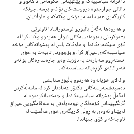
داخرانە سیاسییەکە و پێکهێنانی حکومەتی داهاتوو و
دانانی چوارچێوە درووستەکان بۆ ئەو پرسە، چونکە
کاریگەری هەیە لەسەر دۆخی وڵاتەکە و هاوڵاتیان.
و هەروەها لەگەڵ باڵیۆزی ئوستورالیادا تاوتوێی
پتەوکردنی پەیوەندییەکانی نێوان هەردوو وڵات کرا لە
کۆی سێکتەرەکاندا، و هاوکات باس لە پێشهاتەکانی دۆخە
سیاسییەکەی عیڕاق کرا، و بۆچوونی تایبەت بە خۆی
خستەڕوو سەبارەت بە دۆزینەوەی چارەسەرەکان بۆ ئەو
قەیرانانەی گۆڕەپانە سیاسییەکە.
و لەلای خۆیانەوە هەردوو باڵیۆز ستایشی
دەسپێشخەرییەکانی دکتۆر عەبادیان کرد لە مامەڵەکردن
لەگەڵ پێشهاتە سیاسییەکاندا، و جەختیانکردەوە لە
گرنگیپێدانی کۆمەڵگای نێودەوڵەتی بە سەقامگیریی عیڕاق
لەپێناو ئەوەی بە ڕۆڵی کاریگەری خۆی هەڵسێت لە
ناوچەکە و کۆی جیهاندا.