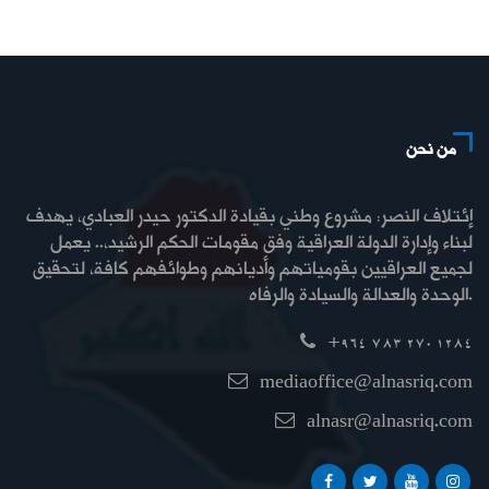
من نحن
إئتلاف النصر: مشروع وطني بقيادة الدكتور حيدر العبادي، يهدف
لبناء وإدارة الدولة العراقية وفق مقومات الحكم الرشيد،.. يعمل
لجميع العراقيين بقومياتهم وأديانهم وطوائفهم كافة، لتحقيق
الوحدة والعدالة والسيادة والرفاه.
+964 783 270 1284
mediaoffice@alnasriq.com
alnasr@alnasriq.com