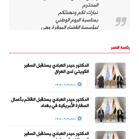
المحترم
نبارك لكم ونهنئكم
بمناسبة اليوم الوطني
لمؤسسة القضاء الموقرة وهي
تحت قيادتكم. ونؤيد وندعم
استمراركم على نهج
رئاسة النصر
استقلال مؤسسة القضاء
لتحقيق العدالة بين
المواطنين وحماية التجربة
الدكتور حيدر العبادي يستقبل السفير
الكويتي لدى العراق
الديمقراطية والتداول السلمي
للسلطة والحفاظ على…
2026.02.10 - 17:05
— Haider Al-Abadi حيدر
الدكتور حيدر العبادي يستقبل القائم بأعمال
العبادي
السفارة الأمريكية في بغداد
(@HaiderAlAbadi)
2026.02.10 - 17:04
January 23, 2026
الدكتور حيدر العبادي يستقبل السفير