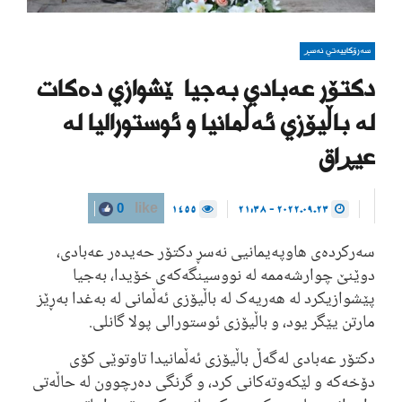
سەرۆکاییەتی نەسڕ
دکتۆر عەبادی بەجیا پێشوازی دەکات
لە باڵیۆزی ئەڵمانیا و ئوستورالیا لە
عیڕاق
1455
2022.09.23 - 21:38
0
like
سەرکردەی هاوپەیمانیی نەسڕ دکتۆر حەیدەر عەبادی،
دوێنێ چوارشەممە لە نووسینگەکەی خۆیدا، بەجیا
پێشوازیکرد لە هەریەک لە باڵیۆزی ئەڵمانی لە بەغدا بەڕێز
مارتن یێگر یود، و باڵیۆزی ئوستورالی پولا گانلی.
دکتۆر عەبادی لەگەڵ باڵیۆزی ئەڵمانیدا تاوتوێی کۆی
دۆخەکە و لێکەوتەکانی کرد، و گرنگی دەرچوون لە حاڵەتی