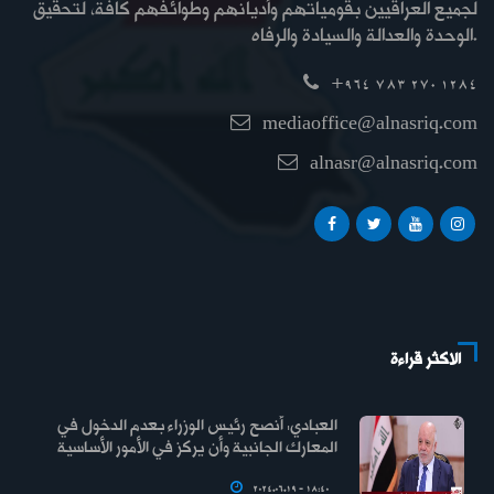
لجميع العراقيين بقومياتهم وأديانهم وطوائفهم كافة، لتحقيق
الوحدة والعدالة والسيادة والرفاه.
+964 783 270 1284
mediaoffice@alnasriq.com
alnasr@alnasriq.com
الاكثر قراءة
العبادي: أنصح رئيس الوزراء بعدم الدخول في
المعارك الجانبية وأن يركز في الأمور الأساسية
2024.06.19 - 18:40