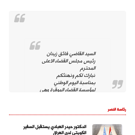
السيد القاضي فائق زيدان
رئيس مجلس القضاء الاعلى
المحترم
نبارك لكم ونهنئكم
بمناسبة اليوم الوطني
لمؤسسة القضاء الموقرة وهي
تحت قيادتكم. ونؤيد وندعم
استمراركم على نهج
رئاسة النصر
استقلال مؤسسة القضاء
لتحقيق العدالة بين
المواطنين وحماية التجربة
الدكتور حيدر العبادي يستقبل السفير
الكويتي لدى العراق
الديمقراطية والتداول السلمي