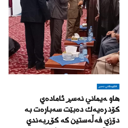
چالاکییەکانی نەسڕ
هاوپەیمانی نەسڕ ئامادەی
كۆنگرەیەک دەبێت سەبارەت بە
دۆزی فەڵەستین کە کۆڕبەندی