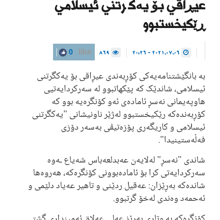
عیڕاقی بۆ یەکگرتنی ئیسلامی
ڕێکیخستبوو
869
2021.07.06 - 20:26
0
like
بە بانگێشتنامەیەکی کۆڕبەندی عیڕاقی بۆ یەکگرتنی
ئیسلامی، شاندێک کە پێکهاتبوو لە سەرکردایەتیی
هاوپەیمانی نەسڕ ئامادەی ئەو کۆنگرەیە بوو کە
کۆڕبەندەکە رێکیخستبوو لەژێر ناونیشانی "یەکگرتنی
ئیسلامی و کاریگەری پۆزەتیڤی بەسەر دۆزی
فەڵەستینیدا".
شاندی "نەسڕ" لەلایەن عەبدلعەباس شەیاع ـەوە
سەرکردایەتی کرا بۆ ئامادەبوونی کۆنگرەکە، هەروەها
شاندەکە بەڕێزان: عەقیل ردێنی و تاهیر عەیاد دلێمی و
ئەحمەد وەندی لەخۆ گرتبوو.
کۆنگرەکە بە وتاری بەڕێز عەلی عەلاق ئەمینداری گشتی