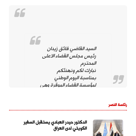
السيد القاضي فائق زيدان
رئيس مجلس القضاء الاعلى
المحترم
نبارك لكم ونهنئكم
بمناسبة اليوم الوطني
لمؤسسة القضاء الموقرة وهي
تحت قيادتكم. ونؤيد وندعم
استمراركم على نهج
رئاسة النصر
استقلال مؤسسة القضاء
لتحقيق العدالة بين
المواطنين وحماية التجربة
الدكتور حيدر العبادي يستقبل السفير
الكويتي لدى العراق
الديمقراطية والتداول السلمي