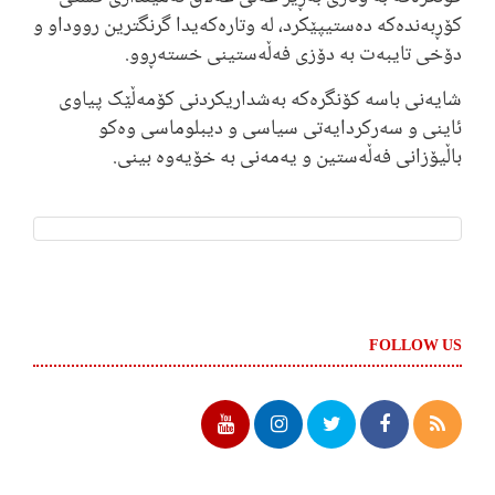
کۆڕبەندەکە دەستیپێکرد، لە وتارەکەیدا گرنگترین رووداو و
دۆخی تایبەت بە دۆزی فەڵەستینی خستەڕوو.
شایەنی باسە کۆنگرەکە بەشداریکردنی کۆمەڵێک پیاوی
ئاینی و سەرکردایەتی سیاسی و دیبلوماسی وەکو
باڵیۆزانی فەڵەستین و یەمەنی بە خۆیەوە بینی.
FOLLOW US