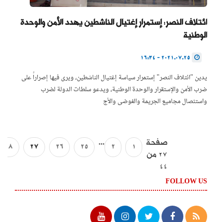
ائتلاف النصر: إستمرار إغتيال الناشطين يهدد الأمن والوحدة
الوطنية
2021.07.25 - 16:34
يدين "ائتلاف النصر" إستمرار سياسة إغتيال الناشطين، ويرى فيها إصراراً على
ضرب الأمن والإستقرار والوحدة الوطنية، ويدعو سلطات الدولة لضرب
واستئصال مجاميع الجريمة والفوضى والأج
صفحة
...
28
27
26
25
2
1
27 من
44
FOLLOW US