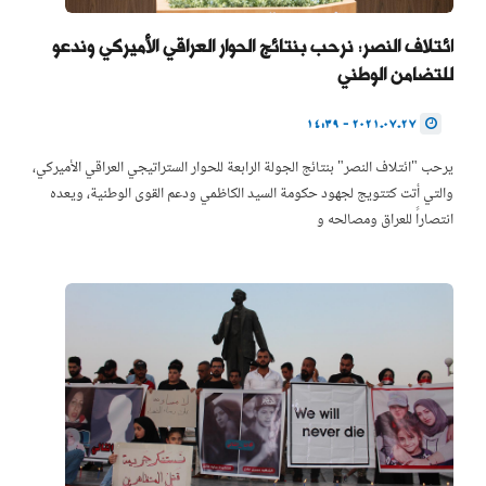
ائتلاف النصر: نرحب بنتائج الحوار العراقي الأميركي وندعو
للتضامن الوطني
2021.07.27 - 14:39
يرحب "ائتلاف النصر" بنتائج الجولة الرابعة للحوار الستراتيجي العراقي الأميركي،
والتي أتت كتتويج لجهود حكومة السيد الكاظمي ودعم القوى الوطنية، ويعده
انتصاراً للعراق ومصالحه و