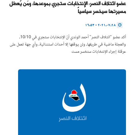
عضو ائتلاف النصر: الإنتخابات ستجري بموعدها، ومَن يُعطل
مسيرتها سيخسر سياسياً
2021.07.28 - 16:53
أكد عضو "ائتلاف النصر" أحمد الوندي أنّ الإنتخابات ستجري في 10/10،
والعجلة ماضية في طريقها، ولن يوقفها إلا أحداث استثنائية، وأي جهة تعمل على
عرقلة إجراء الإنتخابات ستخسر مست