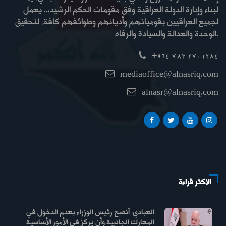
لبناء وإدارة الدولة العراقية وفق مقومات الحكم الرشيد،.. يعمل
لجميع العراقيين بقومياتهم وأديانهم وطوائفهم كافة، لتحقيق
الوحدة والعدالة والسيادة والرفاه.
+964 783 270 1284
mediaoffice@alnasriq.com
alnasr@alnasriq.com
الاكثر قراءة
العبادي: أنصح رئيس الوزراء بعدم الدخول في
المعارك الجانبية وأن يركز في الأمور الأساسية