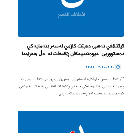
ئیئتلافی نەسڕ: دەبێت کازمی لەسەر بنەمایەکی
دەستووریی پەیوەندییەکان رێکبخات لەگەڵ هەرێمدا
2020.09.10 - 13:54
"ئیئتلافی نەسڕ" داواکارە لە سەرۆکی وەزیران بەڕێز موستەفا کازمی کە
پەیوەندییەکان بەشیوەیەکی جیددی ڕێکبخات لەنێوان بەغداد و هەرێمی
کوردستاندا، ودەبیت ئەو پەیوەندییانە بەپێی د