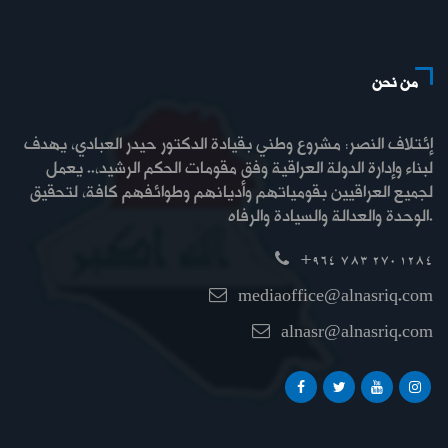
من نحن
إئتلاف النصر: مشروع وطني بقيادة الدكتور حيدر العبادي، يهدف
لبناء وإدارة الدولة العراقية وفق مقومات الحكم الرشيد،.. يعمل
لجميع العراقيين بقومياتهم وأديانهم وطوائفهم كافة، لتحقيق
الوحدة والعدالة والسيادة والرفاه.
+964 783 270 1284
mediaoffice@alnasriq.com
alnasr@alnasriq.com