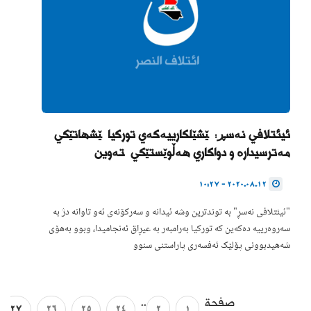
ئیئتلافی نەسڕ: پێشێلکارییەکەی تورکیا پێشهاتێکی
مەترسیدارە و دواکاری هەڵوێستێکی پتەوین
2020.08.12 - 10:27
"ئیئتلافی نەسڕ" بە توندترین وشە ئیدانە و سەرکۆنەی ئەو تاوانە دژ بە
سەروەرییە دەکەین کە تورکیا بەرامبەر بە عیڕاق ئەنجامیدا، وبوو بەهۆی
شەهیدبوونی پۆلێک ئەفسەری پاراستنی سنوو
صفحة
..
27
26
25
24
2
1