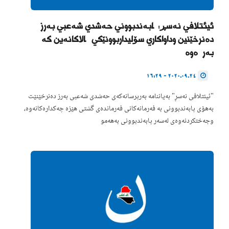
ئیئتلافی نەسڕ: پابەندبوونی حەشدی شەعبی بەرز
دەنرخێنین وداواکاری سۆلیداربوونێکی چالاکانەین کە
بەرژەوە
2020.09.24 - 16:29
"ئیئتلافی نەسڕ" بەیاننامە بەرپرسانەکەی حەشدی شەعبی بەرز دەنرخێنێت
بەهۆی پابەندبوونی بە فەرمانەکانی فەرماندەی گشتی هێزە چەکدارەکانەوە،
وجەختکردنەوەی لەسەر پابەندبوونی بەهەمو