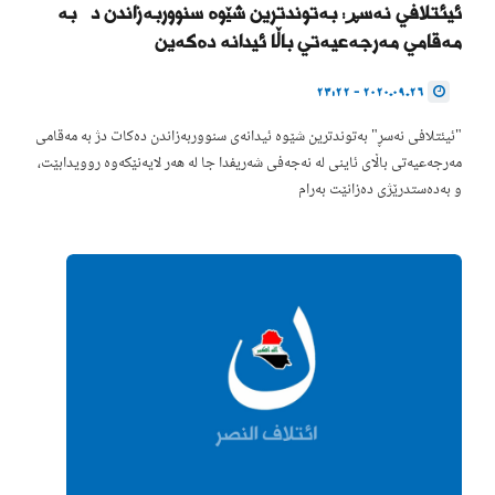
ئیئتلافی نەسڕ: بەتوندترین شێوە سنووربەزاندن دژ بە
مەقامی مەرجەعیەتی باڵا ئیدانە دەکەین
2020.09.26 - 23:22
"ئیئتلافی نەسڕ" بەتوندترین شێوە ئیدانەی سنووربەزاندن دەکات دژ بە مەقامی
مەرجەعیەتی باڵای ئاینی لە نەجەفی شەریفدا جا لە هەر لایەنێکەوە روویدابێت،
و بەدەستدرێژی دەزانێت بەرام