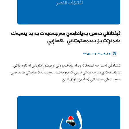
ئیئتلافی نەسڕ: بەیاننامەی مەرجەعیەت بە بنچینەیەک
دادەنرێت بۆ بەدەستهێنانی چاکسازیی
2020.09.13 - 22:50
ئیئتلافی نەسڕ جەختدەکاتەوە لە پابەندبوونی و پێشوازیکردنی لە ناوەڕۆکی
بەیاننامەکەی مەرجەعیەتی ئاینی کە بەرجەستە دەبێت لە کەسایەتی سەماحتی
سەید عەلی سیستانی (سایەی پارێزراوبێ