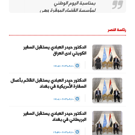
بمناسبة اليوم الوطني
لمؤسسة القضاء الموقرة وهي
تحت قيادتكم. ونؤيد وندعم
استمراركم على نهج
رئاسة النصر
استقلال مؤسسة القضاء
لتحقيق العدالة بين
المواطنين وحماية التجربة
الدكتور حيدر العبادي يستقبل السفير
الكويتي لدى العراق
الديمقراطية والتداول السلمي
للسلطة والحفاظ على…
2026.02.10 - 17:05
— Haider Al-Abadi حيدر
الدكتور حيدر العبادي يستقبل القائم بأعمال
العبادي
السفارة الأمريكية في بغداد
(@HaiderAlAbadi)
2026.02.10 - 17:04
January 23, 2026
الدكتور حيدر العبادي يستقبل السفير
البريطاني في بغداد
2026.02.10 - 16:59