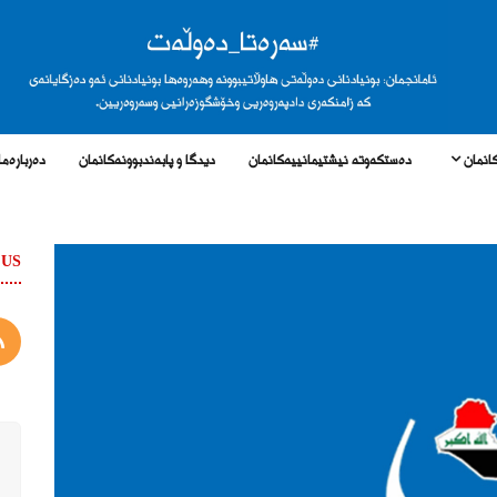
انمان
دەستکەوتە نیشتیمانییەکانمان
دیدگا و پابەندبوونەکانمان
دەربارەما
 US