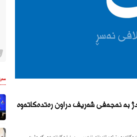
سەرۆ
 دژ بە نەجەفی شەریف دراون رەتدەکاتەوە