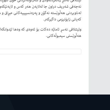
ئیئتلافی نەسڕ رەتکردنەوەی و سەرکۆنەکردنی خۆی دووپاتدە
نەجەفی شەریف دراون جا لەلایەن هەر کەس و لایەنێکەوە 
لەناوبردنی هەڵوێستە نەگۆڕ و پەرەنسیپییەکانی عیڕاق و م
کەیانی زایۆنیزمی داگیرکەر.
وئیئتلافی نەسڕ ئاماژە دەکات بۆ ئەوەی کە وەها لێدوانگ
هەڵوێستی سیمبوڵەکانی.