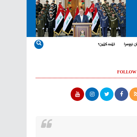
ن نووسرا
ئێمە کێین؟
FOLLOW