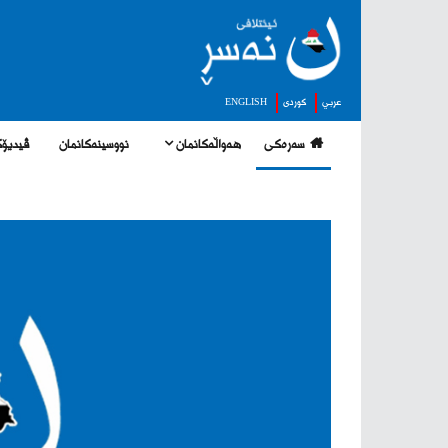
عربي
كوردى
ENGLISH
سەرەکی
هەواڵەکانمان
نووسینەکانمان
ڤیدیۆک