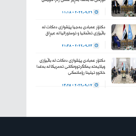
— Haider Al-Abadi
حيدر العبادي
2022.09.26 - 11:18
(@HaiderAlAbadi)
دکتۆر عەبادی بەجیا پێشوازی دەکات لە
January 23, 2026
باڵیۆزی ئەڵمانیا و ئوستورالیا لە عیڕاق
2022.09.23 - 21:38
دکتۆر عەبادی پێشوازی دەکات لە باڵیۆزی
ویلایەتە یەکگرتووەکانی ئەمریکا لە بەغدا
خاتوو ئیلینا رۆمانسکی
2022.09.17 - 13:25