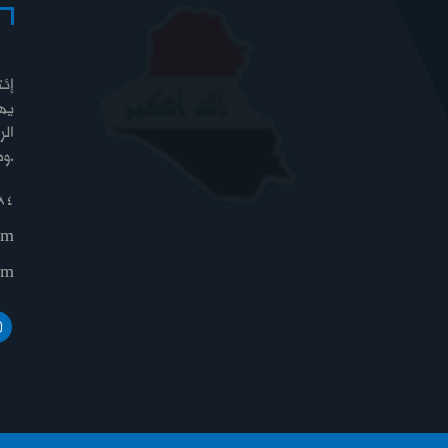
إئت
يهد
الر
وطوائفهم كافة، لتحقيق الوحدة والعدالة والسيادة والرفاه.
84
om
om