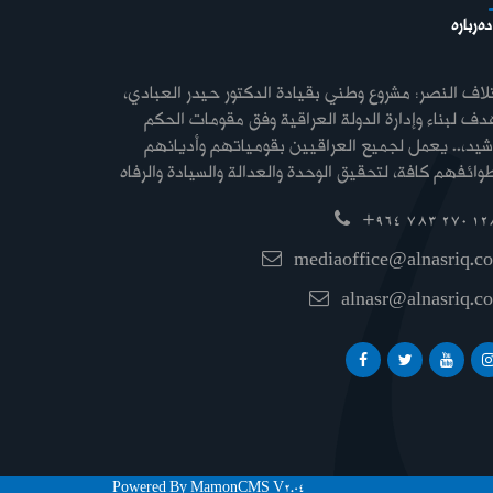
دەربارە
لاف النصر: مشروع وطني بقيادة الدكتور حيدر العبادي،
ف لبناء وإدارة الدولة العراقية وفق مقومات الحكم
شيد،.. يعمل لجميع العراقيين بقومياتهم وأديانهم
+964 783 270 12
mediaoffice@alnasriq.c
alnasr@alnasriq.c
Powered By MamonCMS V2.04