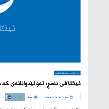
بەیاننامە ودەستپێشخەریی
ئیئتلافی نەسڕ: ئەو لێدوانانەی کە
855
2020.10.15 - 15:58
0
like