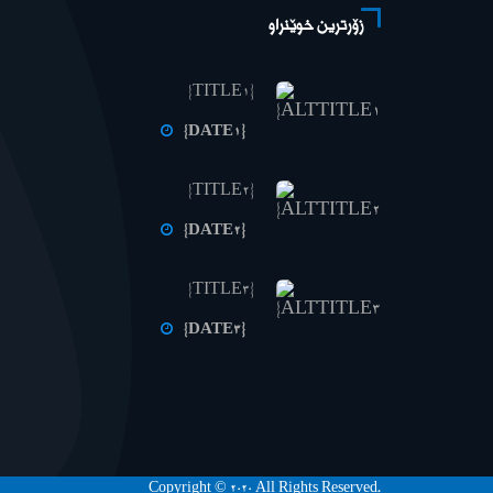
زۆرترین خوێنراو
{TITLE1}
{DATE1}
{TITLE2}
{DATE2}
{TITLE3}
{DATE3}
Copyright © 2020 All Rights Reserved.