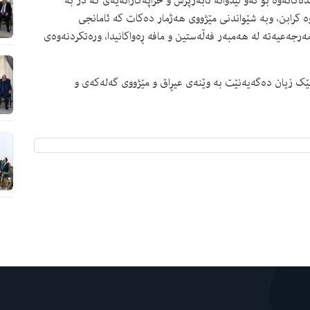
کاتەوە بۆ ئەو لێدوانە نابەرپرس و خراپەکارانەیەی کە دژ بە
کرابن، وبە شێواندنی مێژووی هەژمار دەکات کە ئامانجی
ەرجەعیەتە لە هەمبەر فەڵەستین و مافە ڕەواکانیدا، ورەتکردنەوەی
ەلێک زیان دەگەیەنێت بە وێنەی عیڕاق و مێژووی گەلەکەی و