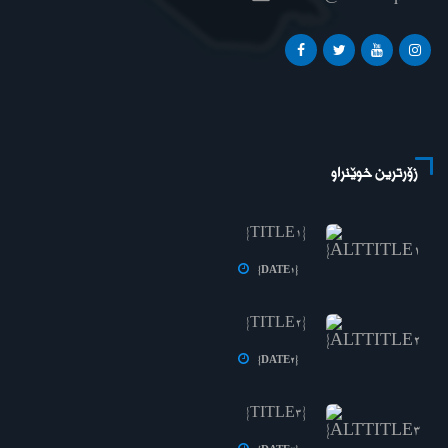
زۆرترین خوێنراو
{TITLE1}
{DATE1}
{TITLE2}
{DATE2}
{TITLE3}