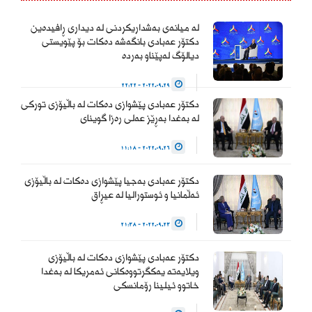
المواطنين وحماية التجربة
الديمقراطية والتداول السلمي
لە میانەی بەشداریکردنی لە دیداری ڕافیدەین
للسلطة والحفاظ على…
دکتۆر عەبادی بانگەشە دەکات بۆ پێویستی
دیالۆگ لەپێناو بەردە
— Haider Al-Abadi حيدر
2022.09.29 - 22:22
العبادي
دکتۆر عەبادی پێشوازی دەکات لە باڵیۆزی تورکی
(@HaiderAlAbadi)
لە بەغدا بەڕێز عەلی رەزا گوینای
January 23, 2026
2022.09.26 - 11:18
دکتۆر عەبادی بەجیا پێشوازی دەکات لە باڵیۆزی
ئەڵمانیا و ئوستورالیا لە عیڕاق
2022.09.23 - 21:38
دکتۆر عەبادی پێشوازی دەکات لە باڵیۆزی
ویلایەتە یەکگرتووەکانی ئەمریکا لە بەغدا
خاتوو ئیلینا رۆمانسکی