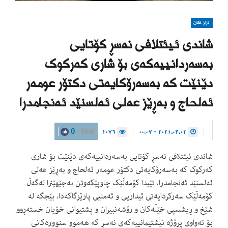
پارێزگاکان
شاندی ئیئتلافی نەسڕ کۆتایی
بەسەردانییەکەی بۆ شاری کەرکوک
دێنێت کە بەسەرۆکایەتی دکتۆر عومەر
ئەلحاج و بەڕێز عەلی ئەلسنێد ئەنجامدرا
1076
2021.03.02 - 00:07
0
like
شاندی ئیئتلافی نەسڕ کۆتایی بەسەردانییەکەی دێنێت بۆ شاری
کەرکوک کە بەسەرۆکایەتی دکتۆر عومەر ئەلحاج و بەڕێز عەلی
ئەلسنێد ئەنجامدرا، تێیدا کۆمەڵێک چاوپێکەوتن بەجێهێنرا لەگەڵ
کۆمەڵێک سەرکردایەتی ئیداریی و ئەمنیی پارێزگاکەدا، بێجگە لە
شێخ و ڕیشسپی خێڵەکان و رۆشەنبیران و پشتیوانی خۆیان خستەڕوو
بۆ تەواوی پڕۆژە نیشتیمانییەکەی نەسڕ کە هەموو سنوورەکانی