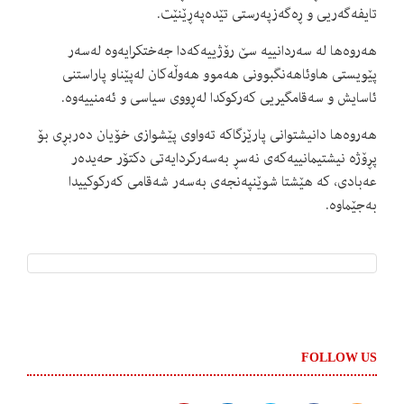
تایفەگەریی و ڕەگەزپەرستی تێدەپەڕێنێت.
هەروەها لە سەردانییە سێ رۆژییەکەدا جەختکرایەوە لەسەر
پێویستی هاوئاهەنگبوونی هەموو هەوڵەکان لەپێناو پاراستنی
ئاسایش و سەقامگیریی کەرکوکدا لەڕووی سیاسی و ئەمنییەوە.
هەروەها دانیشتوانی پارێزگاکە تەواوی پێشوازی خۆیان دەربڕی بۆ
پڕۆژە نیشتیمانییەکەی نەسڕ بەسەرکردایەتی دکتۆر حەیدەر
عەبادی، کە هێشتا شوێنپەنجەی بەسەر شەقامی کەرکوکییدا
بەجێماوە.
FOLLOW US