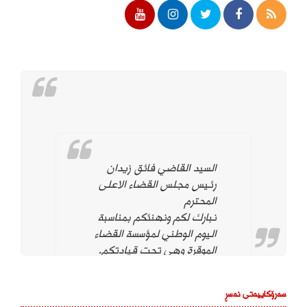
السيد القاضي فائق زيدان
رئيس مجلس القضاء الاعلى
المحترم
نبارك لكم ونهنئكم بمناسبة
اليوم الوطني لمؤسسة القضاء
الموقرة وهي تحت قيادتكم.
ونؤيد وندعم استمراركم على
نهج استقلال مؤسسة القضاء
سەرۆکاییەتی نەسڕ
لتحقيق العدالة بين