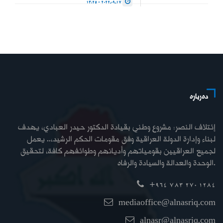
2022.09.17 - 13:25
دەربارە
إئتلاف النصر: مشروع وطني بقيادة الدكتور حيدر العبادي، يهدف
لبناء وإدارة الدولة العراقية وفق مقومات الحكم الرشيد،.. يعمل
لجميع العراقيين بقومياتهم وأديانهم وطوائفهم كافة، لتحقيق
الوحدة والعدالة والسيادة والرفاه.
+964 783 270 1284
mediaoffice@alnasriq.com
alnasr@alnasriq.com